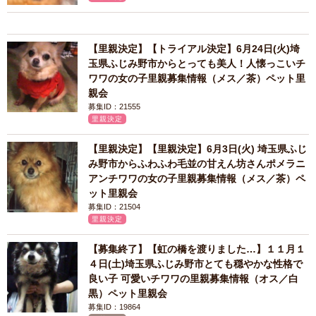
【里親決定】【トライアル決定】6月24日(火)埼
玉県ふじみ野市からとっても美人！人懐っこいチ
ワワの女の子里親募集情報（メス／茶）ペット里
親会
募集ID：21555
里親決定
【里親決定】【里親決定】6月3日(火) 埼玉県ふじ
み野市からふわふわ毛並の甘えん坊さんポメラニ
アンチワワの女の子里親募集情報（メス／茶）ペ
ット里親会
募集ID：21504
里親決定
【募集終了】【虹の橋を渡りました…】１１月１
４日(土)埼玉県ふじみ野市とても穏やかな性格で
良い子 可愛いチワワの里親募集情報（オス／白
黒）ペット里親会
募集ID：19864