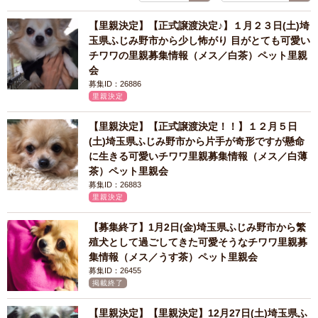
【里親決定】【正式譲渡決定♪】１月２３日(土)埼
玉県ふじみ野市から少し怖がり 目がとても可愛い
チワワの里親募集情報（メス／白茶）ペット里親
会
募集ID：26886
里親決定
【里親決定】【正式譲渡決定！！】１２月５日
(土)埼玉県ふじみ野市から片手が奇形ですが懸命
に生きる可愛いチワワ里親募集情報（メス／白薄
茶）ペット里親会
募集ID：26883
里親決定
【募集終了】1月2日(金)埼玉県ふじみ野市から繁
殖犬として過ごしてきた可愛そうなチワワ里親募
集情報（メス／うす茶）ペット里親会
募集ID：26455
掲載終了
【里親決定】【里親決定】12月27日(土)埼玉県ふ