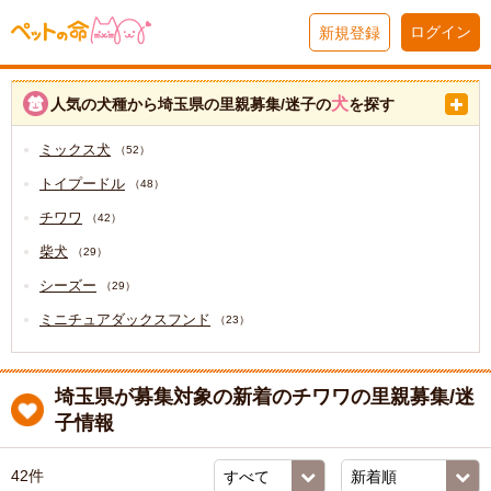
ログイン
新規登録
犬
人気の犬種から埼玉県の里親募集/迷子の
を探す
ミックス犬
（52）
トイプードル
（48）
チワワ
（42）
柴犬
（29）
シーズー
（29）
ミニチュアダックスフンド
（23）
埼玉県が募集対象の新着のチワワの里親募集/迷
子情報
42件