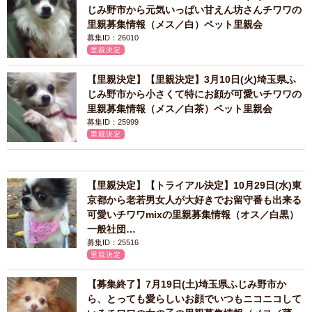
じみ野市から元気いっぱい甘えん坊さんチワワの
里親募集情報（メス／白）ペット里親会
募集ID：26010
里親決定
【里親決定】【里親決定】3月10日(火)埼玉県ふ
じみ野市から小さくて特にお顔が可愛いチワワの
里親募集情報（メス／白茶）ペット里親会
募集ID：25999
里親決定
【里親決定】【トライアル決定】10月29日(水)東
京都から老若男女人が大好きでお留守番も出来る
可愛いチワワmixの里親募集情報（オス／白黒）
一般社団…
募集ID：25516
里親決定
【募集終了】7月19日(土)埼玉県ふじみ野市か
ら、とっても愛らしいお顔でいつもニコニコして