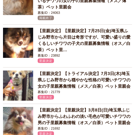
いるチワワの女の子の里親募集情報（メス／薄
茶）ペット里親会
募集ID：24063
掲載終了
【里親決定】【里親決定】7月25日(金)埼玉県ふ
じみ野市から片目は奇形ですが、可愛い盛りの愛
くるしいチワワの子犬の里親募集情報（オス／白
茶）ペット里…
募集ID：23892
里親決定
【里親決定】【トライアル決定】7月3日(木)埼玉
県ふじみ野市から穏やかな性格の可愛いチワワの
女の子里親募集情報（メス／白茶）ペット里親会
募集ID：21779
里親決定
【里親決定】【里親決定】3月8日(日)埼玉県ふじ
み野市からふわふわの淡い毛色が可愛いチワワの
男の子里親募集情報（オス／白茶）ペット里親会
募集ID：21692
里親決定