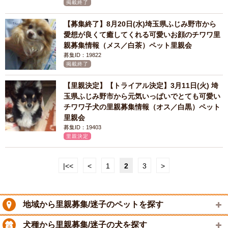
掲載終了
【募集終了】8月20日(水)埼玉県ふじみ野市から
愛想が良くて癒してくれる可愛いお顔のチワワ里
親募集情報（メス／白茶）ペット里親会
募集ID：19822
掲載終了
【里親決定】【トライアル決定】3月11日(火) 埼
玉県ふじみ野市から元気いっぱいでとても可愛い
チワワ子犬の里親募集情報（オス／白黒）ペット
里親会
募集ID：19403
里親決定
|<<
<
1
2
3
>
地域から里親募集/迷子のペットを探す
犬種から里親募集/迷子の犬を探す