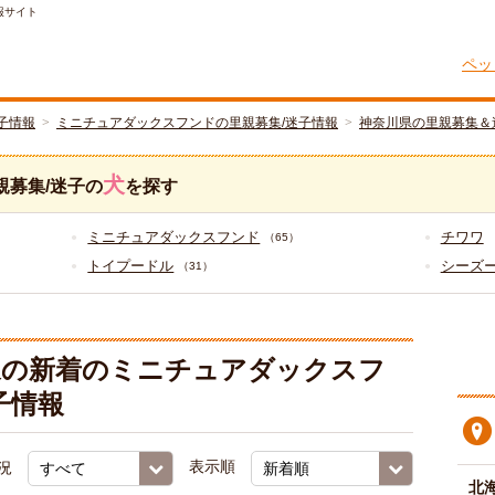
報サイト
ペッ
子情報
ミニチュアダックスフンドの里親募集/迷子情報
神奈川県の里親募集＆
犬
親募集/迷子の
を探す
ミニチュアダックスフンド
チワワ
（65）
トイプードル
シーズ
（31）
象の新着のミニチュアダックスフ
子情報
況
表示順
北