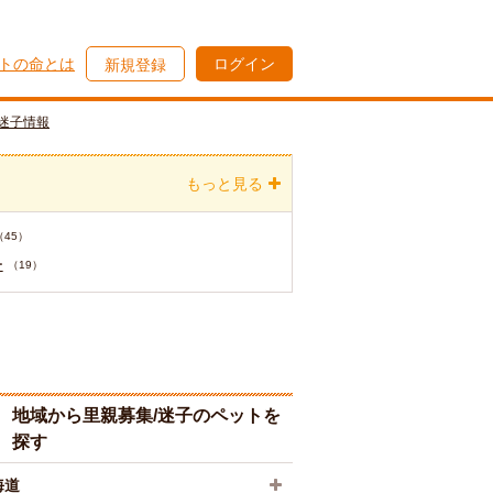
トの命とは
ログイン
新規登録
迷子情報
もっと見る
（45）
ー
（19）
地域から里親募集/迷子のペットを
探す
海道