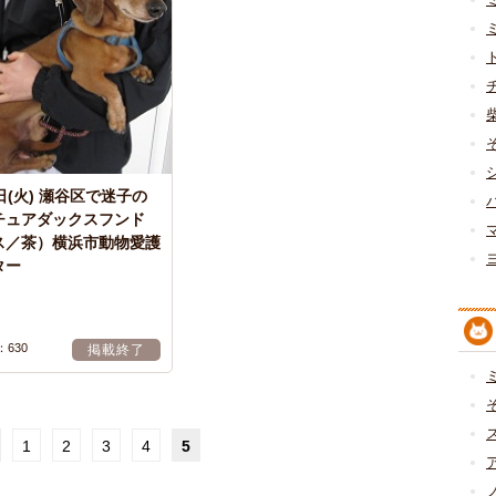
日(火) 瀬谷区で迷子の
チュアダックスフンド
ス／茶）横浜市動物愛護
ター
：630
掲載終了
1
2
3
4
5