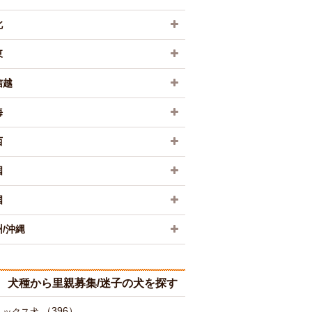
北
東
信越
海
西
国
国
/沖縄
犬種から里親募集/迷子の犬を探す
（396）
ミックス犬