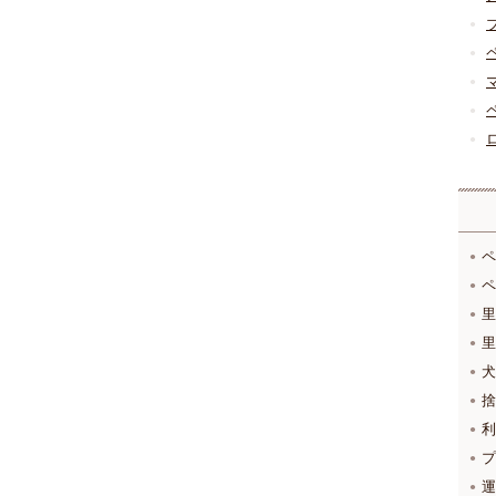
ペ
ペ
里
里
犬
捨
利
プ
運