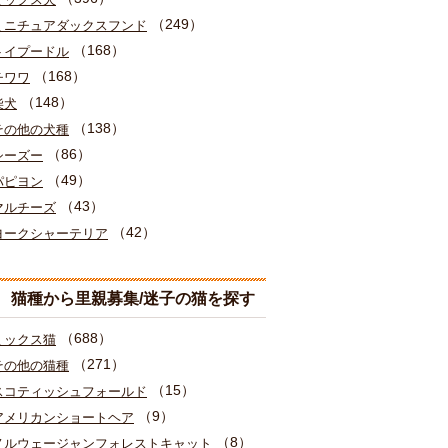
（249）
ミニチュアダックスフンド
（168）
トイプードル
（168）
チワワ
（148）
柴犬
（138）
その他の犬種
（86）
シーズー
（49）
パピヨン
（43）
マルチーズ
（42）
ヨークシャーテリア
猫種から里親募集/迷子の猫を探す
（688）
ミックス猫
（271）
その他の猫種
（15）
スコティッシュフォールド
（9）
アメリカンショートヘア
（8）
ノルウェージャンフォレストキャット