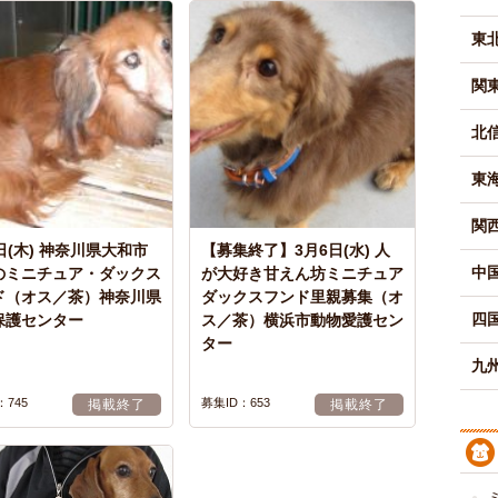
東
関
北
東
関
日(木) 神奈川県大和市
【募集終了】3月6日(水) 人
中
のミニチュア・ダックス
が大好き甘えん坊ミニチュア
ド（オス／茶）神奈川県
ダックスフンド里親募集（オ
四
保護センター
ス／茶）横浜市動物愛護セン
ター
九州
：745
募集ID：653
掲載終了
掲載終了