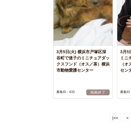
3月5日(火) 横浜市戸塚区深
3月5
谷町で迷子のミニチュアダッ
ミニ
クスフンド（オス／茶）横浜
（オ
市動物愛護センター
セン
募集ID：633
募集ID
掲載終了
|<<
<