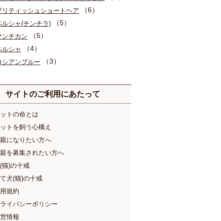
（6）
ブリティッシュショートヘア
（5）
ペルシャ(チンチラ)
（5）
マンチカン
（4）
ペルシャ
（3）
ロシアンブルー
サイトのご利用にあたって
ットの命とは
ットを飼う心構え
親になりたい方へ
親を募集されたい方へ
(猫)の十戒
て犬(猫)の十戒
用規約
ライバシーポリシー
営情報