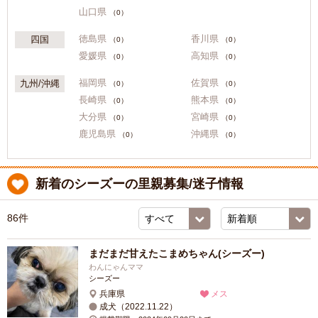
山口県
（0）
徳島県
香川県
四国
（0）
（0）
愛媛県
高知県
（0）
（0）
福岡県
佐賀県
九州/沖縄
（0）
（0）
長崎県
熊本県
（0）
（0）
大分県
宮崎県
（0）
（0）
鹿児島県
沖縄県
（0）
（0）
新着のシーズーの里親募集/迷子情報
86件
まだまだ甘えたこまめちゃん(シーズー)
わんにゃんママ
シーズー
兵庫県
メス
成犬（2022.11.22）