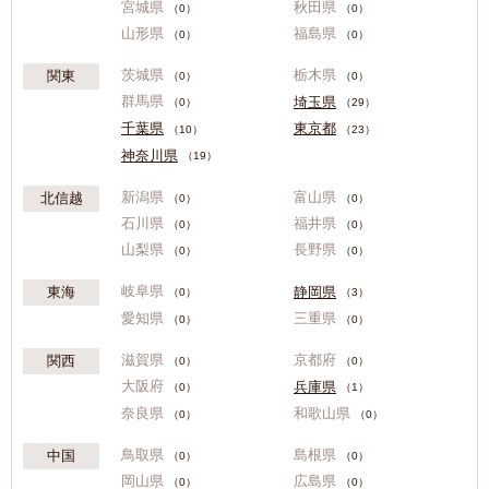
宮城県
秋田県
（0）
（0）
山形県
福島県
（0）
（0）
茨城県
栃木県
関東
（0）
（0）
群馬県
埼玉県
（0）
（29）
千葉県
東京都
（10）
（23）
神奈川県
（19）
新潟県
富山県
北信越
（0）
（0）
石川県
福井県
（0）
（0）
山梨県
長野県
（0）
（0）
岐阜県
静岡県
東海
（0）
（3）
愛知県
三重県
（0）
（0）
滋賀県
京都府
関西
（0）
（0）
大阪府
兵庫県
（0）
（1）
奈良県
和歌山県
（0）
（0）
鳥取県
島根県
中国
（0）
（0）
岡山県
広島県
（0）
（0）