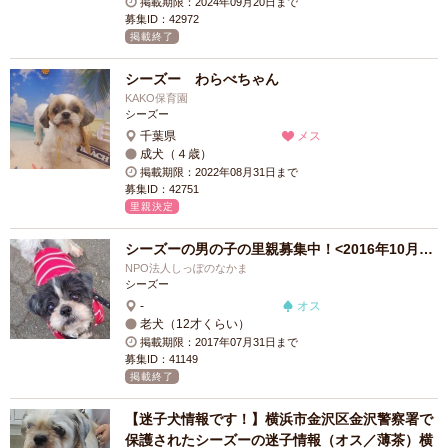
掲載期限：2024年09月20日まで
募集ID：42972
掲載終了
シーズー わらべちゃん
KAKO保育園
シーズー
千葉県
メス
成犬（４歳）
掲載期限：2022年08月31日まで
募集ID：42751
里親決定
シーズーの男の子の里親募集中！<2016年10月…
NPO法人しっぽのなかま
シーズー
-
オス
老犬（12才くらい）
掲載期限：2017年07月31日まで
募集ID：41149
掲載終了
【迷子犬情報です！】横浜市金沢区金沢警察署で
保護されたシーズーの迷子情報（オス／薄茶）横