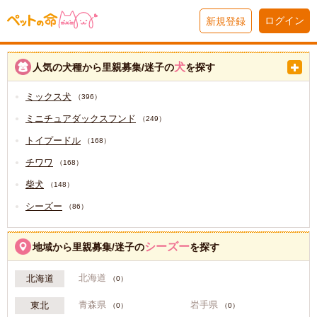
ログイン
新規登録
犬
人気の犬種から里親募集/迷子の
を探す
ミックス犬
（396）
ミニチュアダックスフンド
（249）
トイプードル
（168）
チワワ
（168）
柴犬
（148）
シーズー
（86）
シーズー
地域から里親募集/迷子の
を探す
北海道
北海道
（0）
青森県
岩手県
東北
（0）
（0）