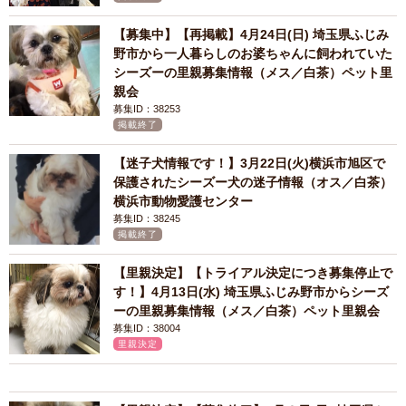
【募集中】【再掲載】4月24日(日) 埼玉県ふじみ
野市から一人暮らしのお婆ちゃんに飼われていた
シーズーの里親募集情報（メス／白茶）ペット里
親会
募集ID：38253
掲載終了
【迷子犬情報です！】3月22日(火)横浜市旭区で
保護されたシーズー犬の迷子情報（オス／白茶）
横浜市動物愛護センター
募集ID：38245
掲載終了
【里親決定】【トライアル決定につき募集停止で
す！】4月13日(水) 埼玉県ふじみ野市からシーズ
ーの里親募集情報（メス／白茶）ペット里親会
募集ID：38004
里親決定