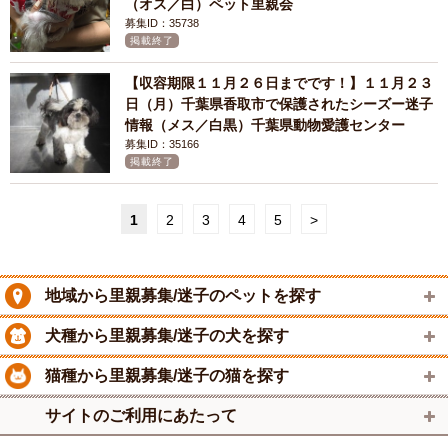
（オス／白）ペット里親会
募集ID：35738
掲載終了
【収容期限１１月２６日までです！】１１月２３
日（月）千葉県香取市で保護されたシーズー迷子
情報（メス／白黒）千葉県動物愛護センター
募集ID：35166
掲載終了
1
2
3
4
5
>
地域から里親募集/迷子のペットを探す
犬種から里親募集/迷子の犬を探す
猫種から里親募集/迷子の猫を探す
サイトのご利用にあたって