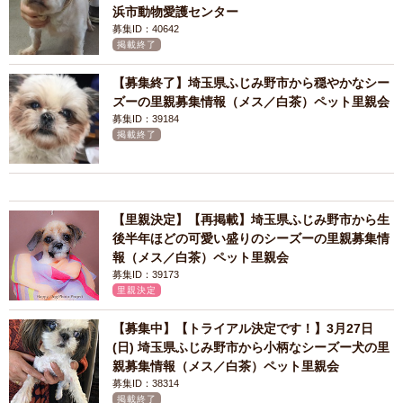
浜市動物愛護センター
募集ID：40642
掲載終了
【募集終了】埼玉県ふじみ野市から穏やかなシー
ズーの里親募集情報（メス／白茶）ペット里親会
募集ID：39184
掲載終了
【里親決定】【再掲載】埼玉県ふじみ野市から生
後半年ほどの可愛い盛りのシーズーの里親募集情
報（メス／白茶）ペット里親会
募集ID：39173
里親決定
【募集中】【トライアル決定です！】3月27日
(日) 埼玉県ふじみ野市から小柄なシーズー犬の里
親募集情報（メス／白茶）ペット里親会
募集ID：38314
掲載終了