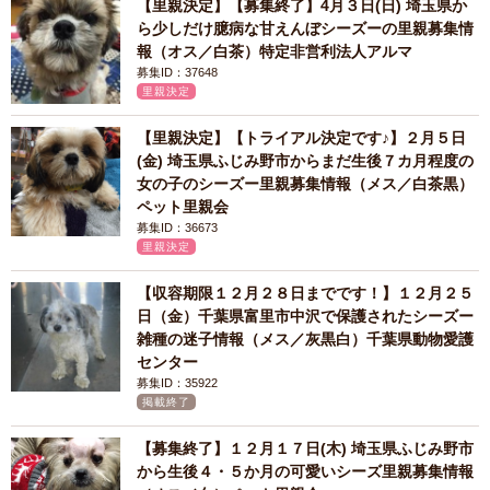
【里親決定】【募集終了】4月３日(日) 埼玉県か
ら少しだけ臆病な甘えんぼシーズーの里親募集情
報（オス／白茶）特定非営利法人アルマ
募集ID：37648
里親決定
【里親決定】【トライアル決定です♪】２月５日
(金) 埼玉県ふじみ野市からまだ生後７カ月程度の
女の子のシーズー里親募集情報（メス／白茶黒）
ペット里親会
募集ID：36673
里親決定
【収容期限１２月２８日までです！】１２月２５
日（金）千葉県富里市中沢で保護されたシーズー
雑種の迷子情報（メス／灰黒白）千葉県動物愛護
センター
募集ID：35922
掲載終了
【募集終了】１２月１７日(木) 埼玉県ふじみ野市
から生後４・５か月の可愛いシーズ里親募集情報