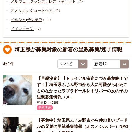
ノルウェージャンフォレストキャット
（6）
アメリカンショートヘア
（5）
ペルシャ(チンチラ)
（4）
メインクーン
（3）
埼玉県が募集対象の新着の里親募集/迷子情報
461件
【里親決定】【トライアル決定につき募集終了で
す！】埼玉県ふじみ野市から人に可愛がられたこ
とのなかったラブラドールレトリバーの女の子の
里親募集情報（メ…
募集ID：40193
里親決定
【募集中】埼玉県ふじみ野市から仲の良いプード
ルの兄弟の里親募集情報（オス／シルバー）NPO