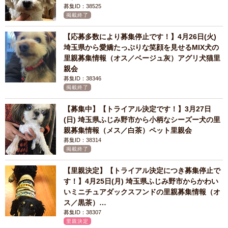
募集ID：38525
掲載終了
【応募多数により募集停止です！】4月26日(火)
埼玉県から愛嬌たっぷりな笑顔を見せるMIX犬の
里親募集情報（オス／ベージュ灰）アグリ犬猫里
親会
募集ID：38346
掲載終了
【募集中】【トライアル決定です！】3月27日
(日) 埼玉県ふじみ野市から小柄なシーズー犬の里
親募集情報（メス／白茶）ペット里親会
募集ID：38314
掲載終了
【里親決定】【トライアル決定につき募集停止で
す！】4月25日(月) 埼玉県ふじみ野市からかわい
いミニチュアダックスフンドの里親募集情報（オ
ス／黒茶）…
募集ID：38307
里親決定