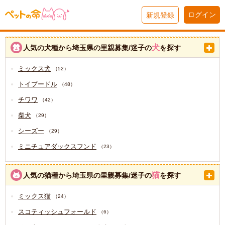
ログイン
新規登録
犬
人気の犬種から埼玉県の里親募集/迷子の
を探す
ミックス犬
（52）
トイプードル
（48）
チワワ
（42）
柴犬
（29）
シーズー
（29）
ミニチュアダックスフンド
（23）
猫
人気の猫種から埼玉県の里親募集/迷子の
を探す
ミックス猫
（24）
スコティッシュフォールド
（6）