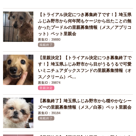
【トライアル決定につき募集終了です！】埼玉県
ふじみ野市から何年間もケージから出たことの無
かったプードルの里親募集情報（メス／アプリコ
ット）ペット里親会
募集ID：39880
掲載終了
【里親決定】【トライアル決定につき募集終了で
す！】埼玉県ふじみ野市から目がうるうるで可愛
いミニチュアダックスフンドの里親募集情報（オ
ス／クリーム）ペ…
募集ID：39874
里親決定
【募集終了】埼玉県ふじみ野市から穏やかなシー
ズーの里親募集情報（メス／白茶）ペット里親会
募集ID：39184
掲載終了