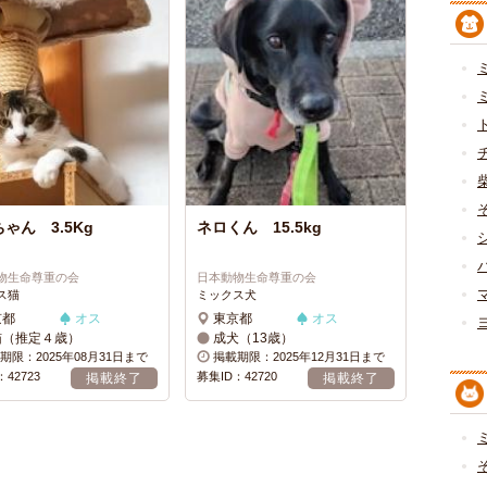
ゃん 3.5Kg
ネロくん 15.5kg
物生命尊重の会
日本動物生命尊重の会
ス猫
ミックス犬
京都
オス
東京都
オス
猫（推定４歳）
成犬（13歳）
期限：2025年08月31日まで
掲載期限：2025年12月31日まで
42723
募集ID：42720
掲載終了
掲載終了