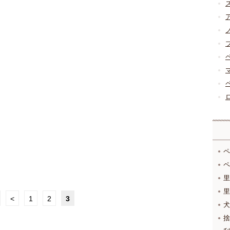
ペ
ペ
里
里
<
1
2
3
犬
捨