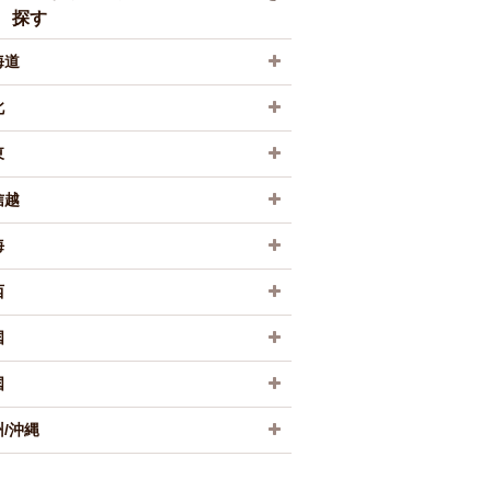
探す
海道
北
東
信越
海
西
国
国
/沖縄