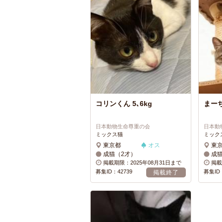
コリンくん 5､6kg
まーち
日本動物生命尊重の会
日本動
ミックス猫
ミック
東京都
オス
東
成猫（2才）
成
掲載期限：2025年08月31日まで
掲載
募集ID：42739
募集ID：
掲載終了