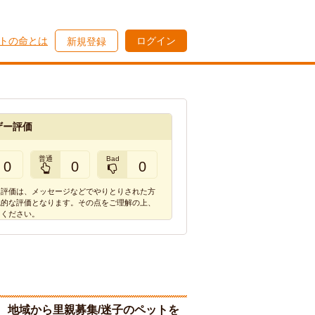
トの命とは
ログイン
新規登録
ザー評価
普通
Bad
0
0
0
ー評価は、メッセージなどでやりとりされた方
観的な評価となります。その点をご理解の上、
てください。
地域から里親募集/迷子のペットを