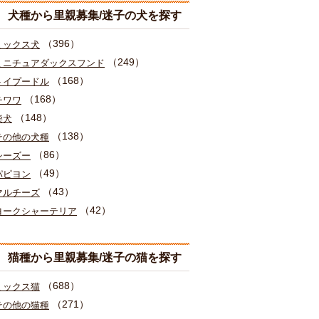
犬種から里親募集/迷子の犬を探す
（396）
ミックス犬
（249）
ミニチュアダックスフンド
（168）
トイプードル
（168）
チワワ
（148）
柴犬
（138）
その他の犬種
（86）
シーズー
（49）
パピヨン
（43）
マルチーズ
（42）
ヨークシャーテリア
猫種から里親募集/迷子の猫を探す
（688）
ミックス猫
（271）
その他の猫種