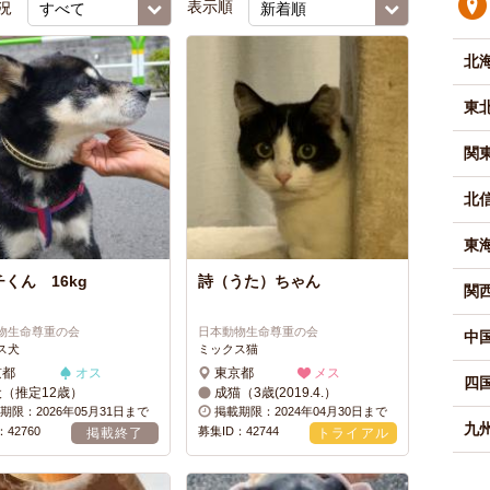
況
表示順
北
東
関
北
東
くん 16kg
詩（うた）ちゃん
関
物生命尊重の会
日本動物生命尊重の会
中
ス犬
ミックス猫
京都
オス
東京都
メス
四
犬（推定12歳）
成猫（3歳(2019.4.）
期限：2026年05月31日まで
掲載期限：2024年04月30日まで
九州
42760
募集ID：42744
掲載終了
トライアル
中