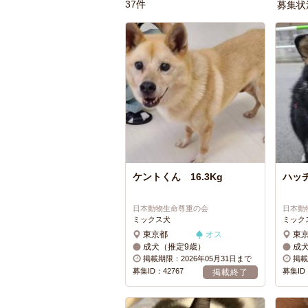
37件
募集状
ケントくん 16.3Kg
ハッチ
日本動物生命尊重の会
日本動
ミックス犬
ミック
東京都
オス
東
成犬（推定9歳）
成
掲載期限：2026年05月31日まで
掲載
募集ID：42767
募集ID：
掲載終了