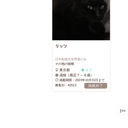
リッツ
日本動物生命尊重の会
その他の猫種
東京都
オス
成猫（推定７～８歳）
掲載期限：2023年10月31日まで
募集ID：42513
掲載終了
|<<