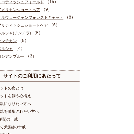
（15）
スコティッシュフォールド
（9）
アメリカンショートヘア
（8）
ノルウェージャンフォレストキャット
（6）
ブリティッシュショートヘア
（5）
ペルシャ(チンチラ)
（5）
マンチカン
（4）
ペルシャ
（3）
ロシアンブルー
サイトのご利用にあたって
ットの命とは
ットを飼う心構え
親になりたい方へ
親を募集されたい方へ
(猫)の十戒
て犬(猫)の十戒