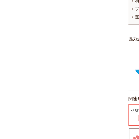
利
プ
運
協力
関連