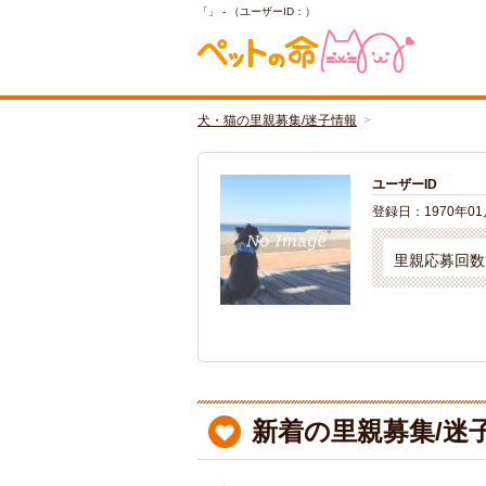
「」 - （ユーザーID：）
犬・猫の里親募集/迷子情報
ユーザーID
登録日：
1970年0
里親応募回数
新着の里親募集/迷