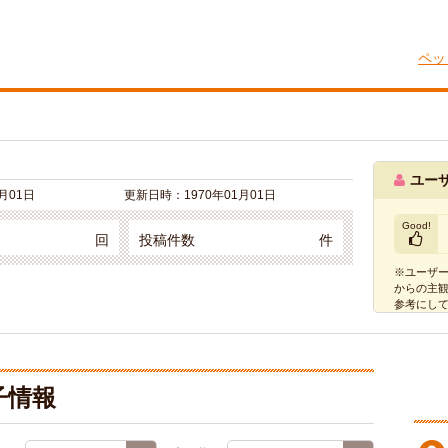
ペッ
ユー
1月01日
更新日時：
1970年01月01日
Good!
回
投稿件数
件
※ユーザ
からの主
参考にし
子情報