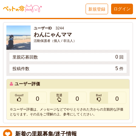
ログイン
新規登録
ユーザーID
3244
わんにゃんママ
活動保護者（個人 / 非法人）
0
里親応募回数
回
5
投稿件数
件
ユーザー評価
Good!
普通
Bad
0
0
0
※ユーザー評価は、メッセージなどでやりとりされた方からの主観的な評価
となります。その点をご理解の上、参考にしてください。
新着の里親募集/迷子情報