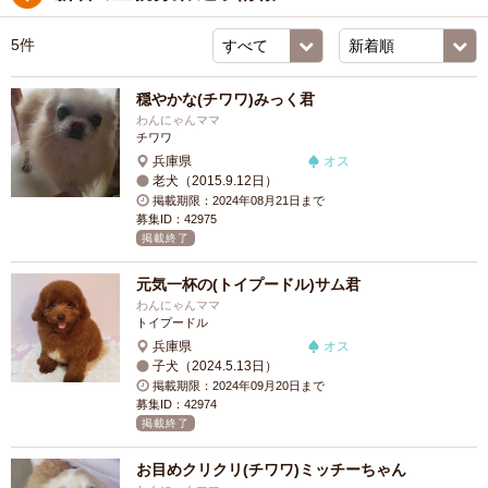
5件
穏やかな(チワワ)みっく君
わんにゃんママ
チワワ
兵庫県
オス
老犬（2015.9.12日）
掲載期限：2024年08月21日まで
募集ID：42975
掲載終了
元気一杯の(トイプードル)サム君
わんにゃんママ
トイプードル
兵庫県
オス
子犬（2024.5.13日）
掲載期限：2024年09月20日まで
募集ID：42974
掲載終了
お目めクリクリ(チワワ)ミッチーちゃん