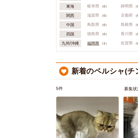
岐阜県
静岡県
東海
（0）
（
滋賀県
京都府
関西
（0）
（
鳥取県
島根県
中国
（0）
（
徳島県
香川県
四国
（0）
（
佐賀県
福岡県
九州/沖縄
（1）
（
新着のペルシャ(チ
5件
募集状