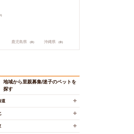
0）
鹿児島県
沖縄県
（0）
（0）
地域から里親募集/迷子のペットを
探す
海道
北
東