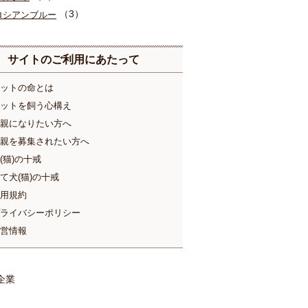
（3）
ロシアンブルー
サイトのご利用にあたって
ットの命とは
ットを飼う心構え
親になりたい方へ
親を募集されたい方へ
(猫)の十戒
て犬(猫)の十戒
用規約
ライバシーポリシー
営情報
企業