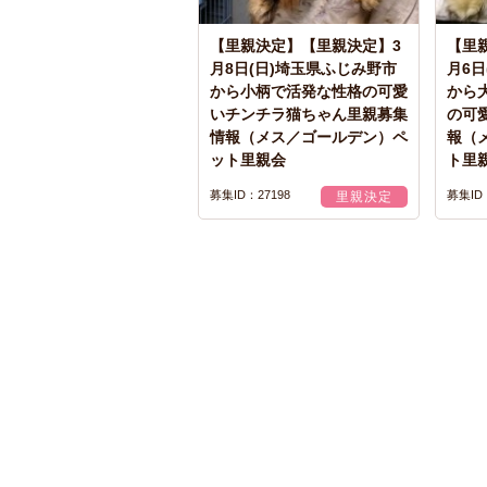
【里親決定】【里親決定】3
【里
月8日(日)埼玉県ふじみ野市
月6日
から小柄で活発な性格の可愛
から
いチンチラ猫ちゃん里親募集
の可
情報（メス／ゴールデン）ペ
報（
ット里親会
ト里
募集ID：27198
募集ID：
里親決定