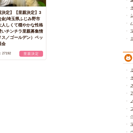
親決定】【里親決定】3
(金)埼玉県ふじみ野市
大人しくて穏やかな性格
愛いチンチラ里親募集情
メス／ゴールデン）ペッ
親会
27192
里親決定