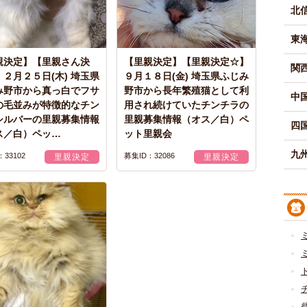
北
東
親決定】【里親さん決
【里親決定】【里親決定☆】
関
２月２５日(木) 埼玉県
９月１８日(金) 埼玉県ふじみ
み野市から真っ白でフサ
野市から長年繁殖猫として利
中
の毛並みが特徴的なチン
用され続けていたチンチラの
シルバーの里親募集情報
里親募集情報（オス／白）ペ
四
ス／白）ペッ…
ット里親会
九州
33102
募集ID：32086
里親決定
里親決定