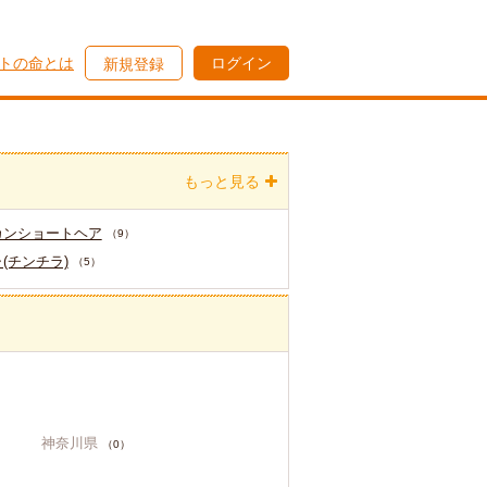
トの命とは
ログイン
新規登録
もっと見る
カンショートヘア
（9）
(チンチラ)
（5）
神奈川県
（0）