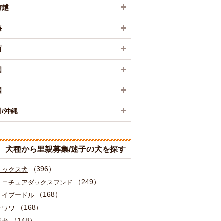
信越
海
西
国
国
/沖縄
犬種から里親募集/迷子の犬を探す
（396）
ミックス犬
（249）
ミニチュアダックスフンド
（168）
トイプードル
（168）
チワワ
（148）
柴犬