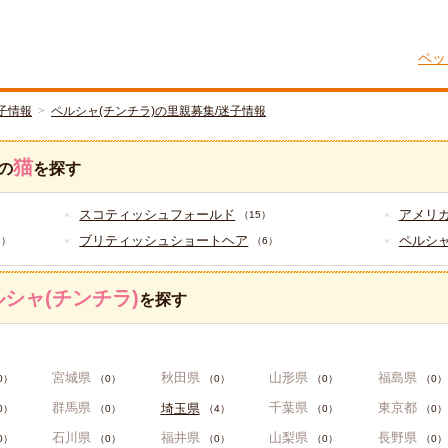
ペッ
子情報
ペルシャ(チンチラ)の里親募集/迷子情報
猫
の
を探す
スコティッシュフォールド
アメリ
（15）
ブリティッシュショートヘア
ペルシャ
8）
（6）
シャ(チンチラ)
を探す
宮城県
秋田県
山形県
福島県
0）
（0）
（0）
（0）
（0）
群馬県
千葉県
東京都
埼玉県
0）
（0）
（4）
（0）
（0）
石川県
福井県
山梨県
長野県
0）
（0）
（0）
（0）
（0）