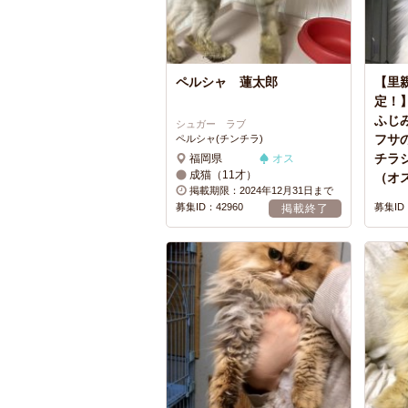
ペルシャ 蓮太郎
【里
定！】
ふじ
シュガー ラブ
フサ
ペルシャ(チンチラ)
チラ
福岡県
オス
成猫（11才）
（オ
掲載期限：2024年12月31日まで
募集ID：42960
募集ID：
掲載終了