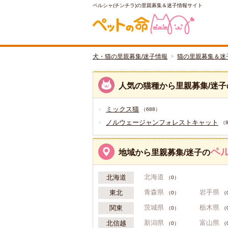
ペルシャ(チンチラ)の里親募集＆迷子情報サイト
犬・猫の里親募集/迷子情報
猫の里親募集＆迷
人気の猫種から里親募集/迷子
ミックス猫
（688）
ノルウェージャンフォレストキャット
（
ペル
地域から里親募集/迷子の
北海道
北海道
（0）
青森県
岩手県
東北
（0）
（
茨城県
栃木県
関東
（0）
（
新潟県
富山県
北信越
（0）
（