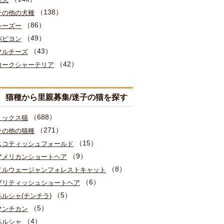
（138）
その他の犬種
（86）
シーズー
（49）
パピヨン
（43）
マルチーズ
（42）
ヨークシャーテリア
猫種から里親募集/迷子の猫を探す
（688）
ミックス猫
（271）
その他の猫種
（15）
スコティッシュフォールド
（9）
アメリカンショートヘア
（8）
ノルウェージャンフォレストキャット
（6）
ブリティッシュショートヘア
（5）
ペルシャ(チンチラ)
（5）
マンチカン
（4）
ペルシャ