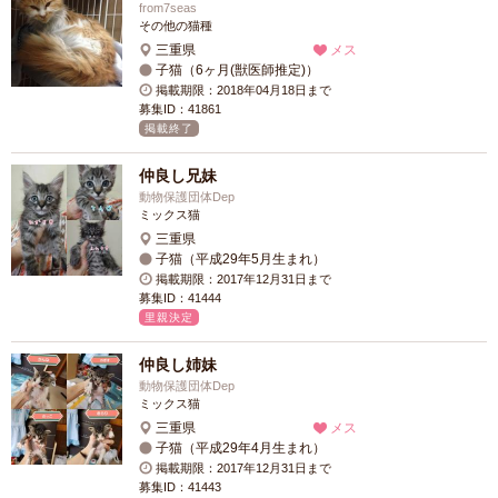
from7seas
その他の猫種
三重県
メス
子猫（6ヶ月(獣医師推定)）
掲載期限：2018年04月18日まで
募集ID：41861
掲載終了
仲良し兄妹
動物保護団体Dep
ミックス猫
三重県
子猫（平成29年5月生まれ）
掲載期限：2017年12月31日まで
募集ID：41444
里親決定
仲良し姉妹
動物保護団体Dep
ミックス猫
三重県
メス
子猫（平成29年4月生まれ）
掲載期限：2017年12月31日まで
募集ID：41443