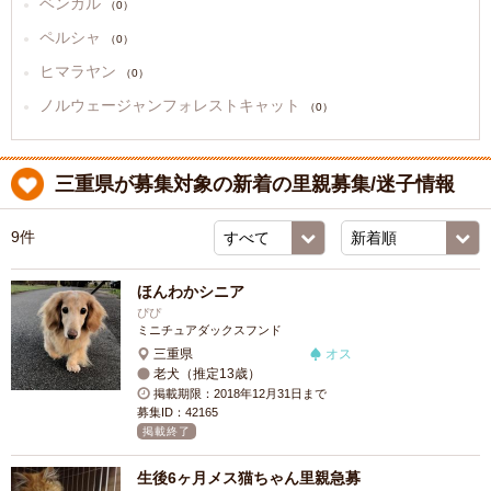
ベンガル
（0）
ペルシャ
（0）
ヒマラヤン
（0）
ノルウェージャンフォレストキャット
（0）
三重県が募集対象の新着の里親募集/迷子情報
9件
ほんわかシニア
ぴぴ
ミニチュアダックスフンド
三重県
オス
老犬（推定13歳）
掲載期限：2018年12月31日まで
募集ID：42165
掲載終了
生後6ヶ月メス猫ちゃん里親急募