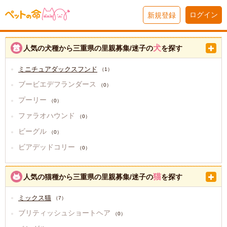
ログイン
新規登録
犬
人気の犬種から三重県の里親募集/迷子の
を探す
ミニチュアダックスフンド
（1）
ブービエデフランダース
（0）
プーリー
（0）
ファラオハウンド
（0）
ビーグル
（0）
ビアデッドコリー
（0）
猫
人気の猫種から三重県の里親募集/迷子の
を探す
ミックス猫
（7）
ブリティッシュショートヘア
（0）