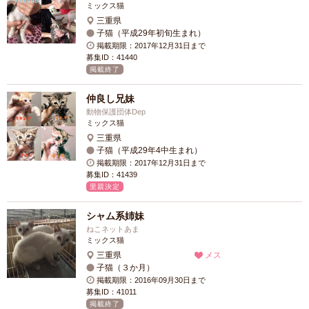
ミックス猫
三重県
子猫（平成29年初旬生まれ）
掲載期限：2017年12月31日まで
募集ID：41440
掲載終了
仲良し兄妹
動物保護団体Dep
ミックス猫
三重県
子猫（平成29年4中生まれ）
掲載期限：2017年12月31日まで
募集ID：41439
里親決定
シャム系姉妹
ねこネットあま
ミックス猫
三重県
メス
子猫（３か月）
掲載期限：2016年09月30日まで
募集ID：41011
掲載終了