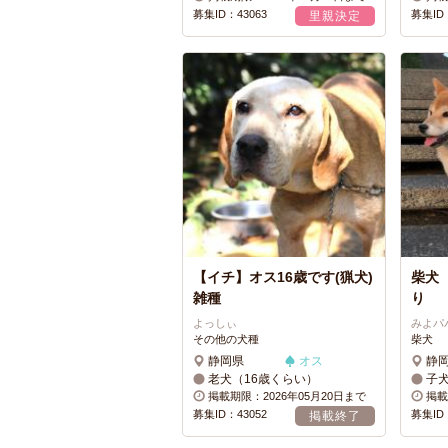
募集ID：43063
募集ID：
里親決定
【イチ】オス16歳です(猟犬)
柴犬
雑種
り
よっしぃ
みよパ
その他の犬種
柴犬
静岡県
オス
静
老犬（16歳くらい）
子
掲載期限：2026年05月20日まで
掲載
募集ID：43052
募集ID：
掲載終了