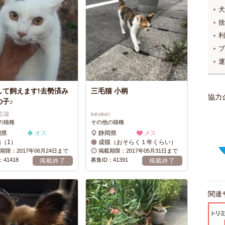
犬
捨
利
プ
運
して飼えます!去勢済み
三毛猫 小柄
協力
の子♪
広場
kiiroitori
の猫種
その他の猫種
岡県
オス
静岡県
メス
猫（1）
成猫（おそらく１年くらい）
期限：2017年06月24日まで
掲載期限：2017年05月31日まで
41418
募集ID：41391
掲載終了
掲載終了
関連