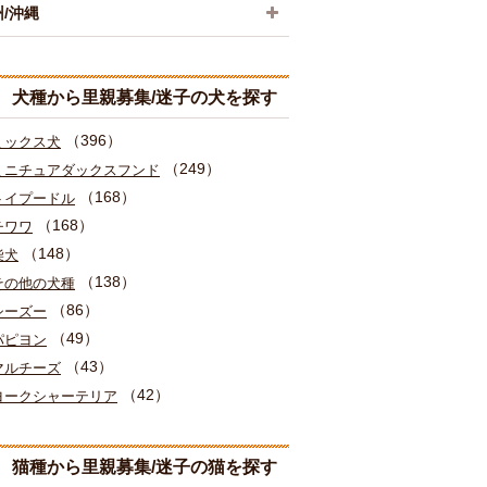
/沖縄
犬種から里親募集/迷子の犬を探す
（396）
ミックス犬
（249）
ミニチュアダックスフンド
（168）
トイプードル
（168）
チワワ
（148）
柴犬
（138）
その他の犬種
（86）
シーズー
（49）
パピヨン
（43）
マルチーズ
（42）
ヨークシャーテリア
猫種から里親募集/迷子の猫を探す