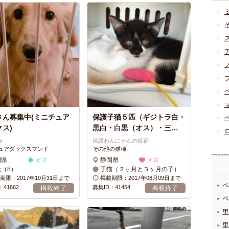
さん募集中(ミニチュア
保護子猫５匹（ギジトラ白・
ス)
黒白・白黒（オス）・三…
bi
保護わんにゃんの仮宿
ュアダックスフンド
その他の猫種
岡県
オス
静岡県
メス
犬（8）
子猫（２ヶ月と３ヶ月の子）
期限：2017年10月31日まで
掲載期限：2017年08月09日まで
ペ
41662
募集ID：41454
掲載終了
掲載終了
ペ
里
里