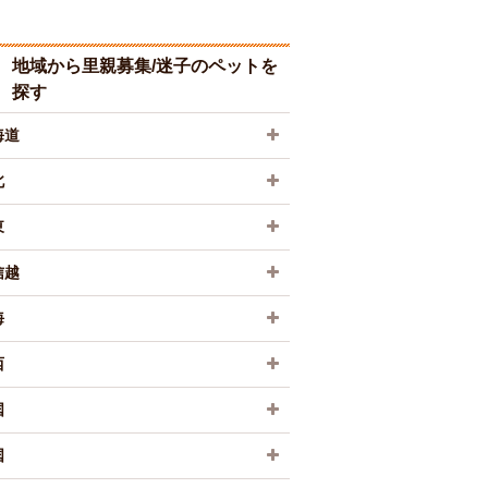
地域から里親募集/迷子のペットを
探す
海道
北
東
信越
海
西
国
国