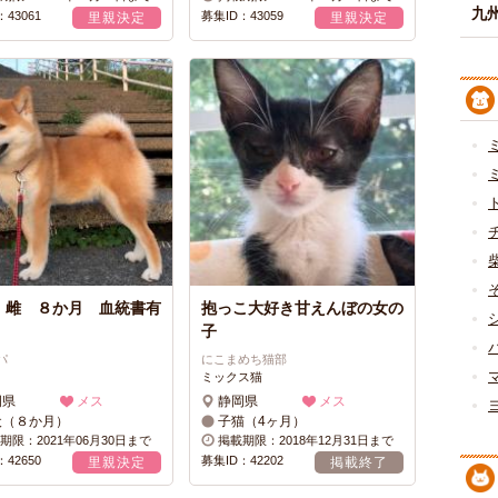
九州
43061
募集ID：43059
里親決定
里親決定
 雌 ８か月 血統書有
抱っこ大好き甘えんぼの女の
子
パ
にこまめち猫部
ミックス猫
岡県
メス
静岡県
メス
犬（８か月）
子猫（4ヶ月）
期限：2021年06月30日まで
掲載期限：2018年12月31日まで
42650
募集ID：42202
里親決定
掲載終了