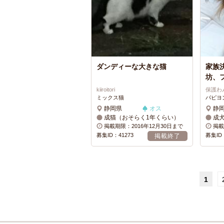
ダンディーな大きな猫
家族
坊、
kiiroitori
保護わ
ミックス猫
パピヨ
静岡県
オス
静
成猫（おそらく1年くらい）
成
掲載期限：2016年12月30日まで
掲載
募集ID：41273
募集ID：
掲載終了
1