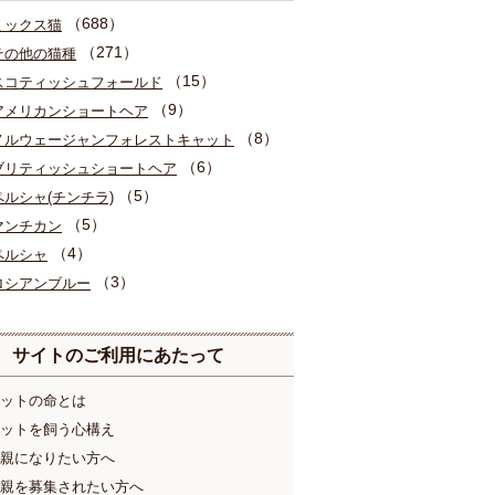
（688）
ミックス猫
（271）
その他の猫種
（15）
スコティッシュフォールド
（9）
アメリカンショートヘア
（8）
ノルウェージャンフォレストキャット
（6）
ブリティッシュショートヘア
（5）
ペルシャ(チンチラ)
（5）
マンチカン
（4）
ペルシャ
（3）
ロシアンブルー
サイトのご利用にあたって
ットの命とは
ットを飼う心構え
親になりたい方へ
親を募集されたい方へ