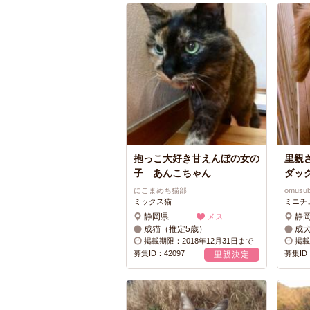
抱っこ大好き甘えんぼの女の
里親
子 あんこちゃん
ダック
にこまめち猫部
omusu
ミックス猫
ミニチ
静岡県
メス
静
成猫（推定5歳）
成
掲載期限：2018年12月31日まで
掲載
募集ID：42097
募集ID：
里親決定