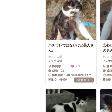
ハチワレではないけど美人さ
安心
ん♪
の男
抱っこ広場
抱っこ
ミックス猫
その他
静岡県
メス
静
成猫（1）
成
掲載期限：2017年06月24日まで
掲載
募集ID：41420
募集ID：
掲載終了