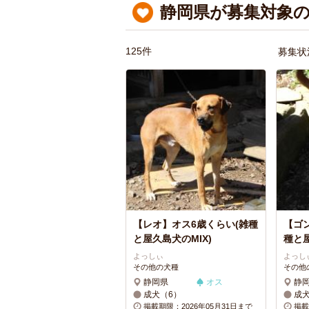
静岡県が募集対象の
125件
募集状
【レオ】オス6歳くらい(雑種
【ゴ
と屋久島犬のMIX)
種と屋
よっしぃ
よっし
その他の犬種
その他
静岡県
オス
静
成犬（6）
成
掲載期限：2026年05月31日まで
掲載