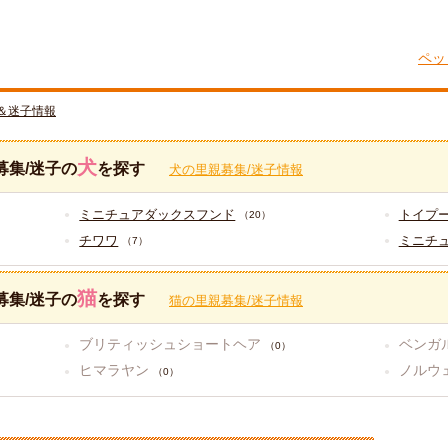
ペッ
＆迷子情報
犬
募集/迷子の
を探す
犬の里親募集/迷子情報
ミニチュアダックスフンド
トイプ
（20）
チワワ
ミニチ
（7）
猫
募集/迷子の
を探す
猫の里親募集/迷子情報
ブリティッシュショートヘア
ベンガ
（0）
ヒマラヤン
ノルウ
（0）