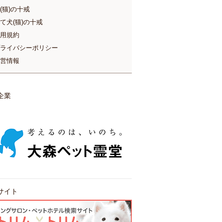
(猫)の十戒
て犬(猫)の十戒
用規約
ライバシーポリシー
営情報
企業
サイト