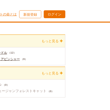
トの命とは
ログイン
新規登録
もっと見る
ードル
（12）
ュアピンシャー
（6）
もっと見る
ル
（0）
ェージャンフォレストキャット
（0）