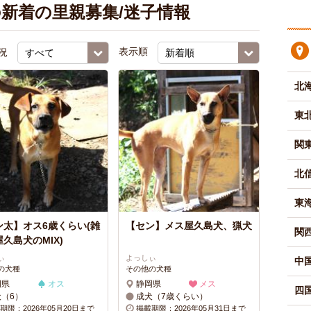
新着の里親募集/迷子情報
況
表示順
北
東
関
北
東
ン太】オス6歳くらい(雑
【セン】メス屋久島犬、猟犬
関
久島犬のMIX)
ぃ
よっしぃ
中
の犬種
その他の犬種
岡県
オス
静岡県
メス
四
犬（6）
成犬（7歳くらい）
期限：2026年05月20日まで
掲載期限：2026年05月31日まで