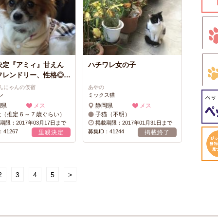
決定『アミィ』甘えん
ハチワレ女の子
フレンドリー、性格◎…
んにゃんの仮宿
あやの
ン
ミックス猫
岡県
メス
静岡県
メス
犬（推定６～７歳ぐらい）
子猫（不明）
期限：2017年03月17日まで
掲載期限：2017年01月31日まで
41267
募集ID：41244
里親決定
掲載終了
2
3
4
5
>