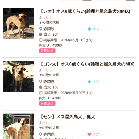
【レオ】オス6歳くらい(雑種と屋久島犬のMIX)
よっしぃ
その他の犬種
静岡県
オス
成犬（6）
掲載期限：2026年05月31日まで
募集ID：43063
里親決定
【ゴン太】オス6歳くらい(雑種と屋久島犬のMIX)
よっしぃ
その他の犬種
静岡県
オス
成犬（6）
掲載期限：2026年05月20日まで
募集ID：43061
里親決定
【セン】メス屋久島犬、猟犬
よっしぃ
その他の犬種
静岡県
メス