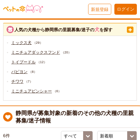
ログイン
新規登録
犬
人気の犬種から静岡県の里親募集/迷子の
を探す
ミックス犬
（29）
ミニチュアダックスフンド
（20）
トイプードル
（12）
パピヨン
（8）
チワワ
（7）
ミニチュアピンシャー
（6）
静岡県が募集対象の新着のその他の犬種の里親
募集/迷子情報
6件