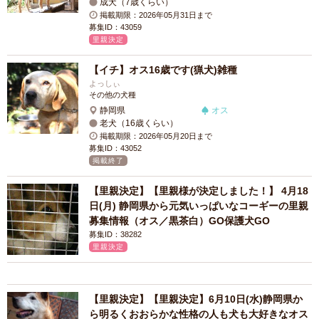
成犬（7歳くらい）
掲載期限：2026年05月31日まで
募集ID：43059
里親決定
【イチ】オス16歳です(猟犬)雑種
よっしぃ
その他の犬種
静岡県
オス
老犬（16歳くらい）
掲載期限：2026年05月20日まで
募集ID：43052
掲載終了
【里親決定】【里親様が決定しました！】 4月18
日(月) 静岡県から元気いっぱいなコーギーの里親
募集情報（オス／黒茶白）GO保護犬GO
募集ID：38282
里親決定
【里親決定】【里親決定】6月10日(水)静岡県か
ら明るくおおらかな性格の人も犬も大好きなオス