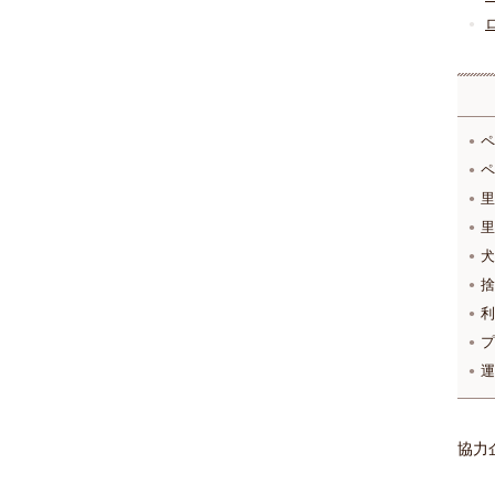
ペ
ペ
里
里
犬
捨
利
プ
運
協力