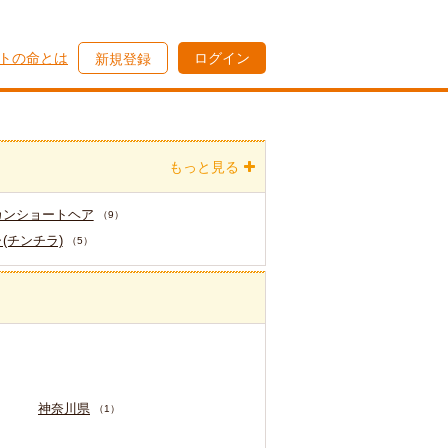
トの命とは
ログイン
新規登録
もっと見る
カンショートヘア
（9）
(チンチラ)
（5）
神奈川県
（1）