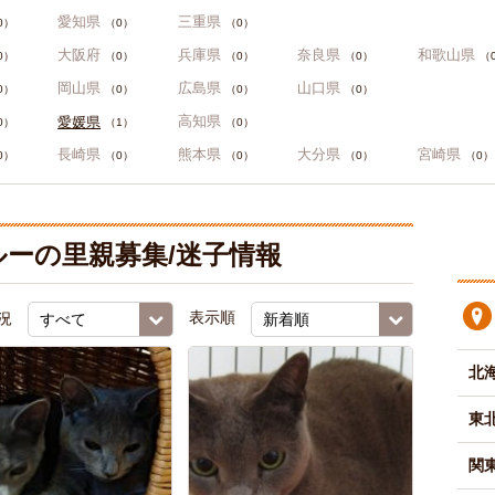
愛知県
三重県
0）
（0）
（0）
大阪府
兵庫県
奈良県
和歌山県
0）
（0）
（0）
（0）
（
岡山県
広島県
山口県
0）
（0）
（0）
（0）
高知県
愛媛県
0）
（1）
（0）
長崎県
熊本県
大分県
宮崎県
0）
（0）
（0）
（0）
（0）
ーの里親募集/迷子情報
況
表示順
北
東
関