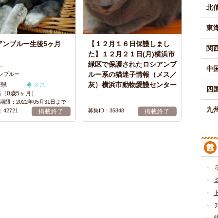
北
東
アンブルー生後5ヶ月
【１２月１６日保護しまし
関
た】１２月２１日(月)横浜市
緑区で保護されたロシアンブ
ー
中
ルー系の猫迷子情報（メス／
ンブルー
灰）横浜市動物愛護センター
媛県
オス
四
猫（0歳5ヶ月）
期限：2022年05月31日まで
九州
42721
募集ID：35848
掲載終了
掲載終了