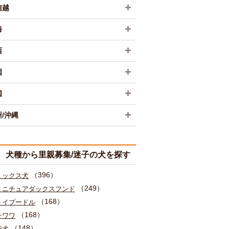
信越
海
西
国
国
/沖縄
犬種から里親募集/迷子の犬を探す
（396）
ミックス犬
（249）
ミニチュアダックスフンド
（168）
トイプードル
（168）
チワワ
（148）
柴犬