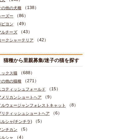
（138）
その他の犬種
（86）
シーズー
（49）
パピヨン
（43）
マルチーズ
（42）
ヨークシャーテリア
猫種から里親募集/迷子の猫を探す
（688）
ミックス猫
（271）
その他の猫種
（15）
スコティッシュフォールド
（9）
アメリカンショートヘア
（8）
ノルウェージャンフォレストキャット
（6）
ブリティッシュショートヘア
（5）
ペルシャ(チンチラ)
（5）
マンチカン
（4）
ペルシャ