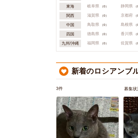
岐阜県
静岡県
東海
（0）
（
滋賀県
京都府
関西
（0）
（
鳥取県
島根県
中国
（0）
（
徳島県
香川県
四国
（0）
（
福岡県
佐賀県
九州/沖縄
（0）
（
新着のロシアンブル
3件
募集状