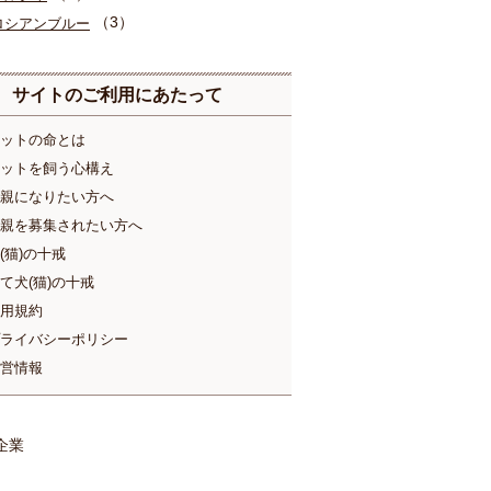
（3）
ロシアンブルー
サイトのご利用にあたって
ットの命とは
ットを飼う心構え
親になりたい方へ
親を募集されたい方へ
(猫)の十戒
て犬(猫)の十戒
用規約
ライバシーポリシー
営情報
企業