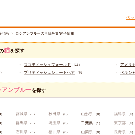
ペッ
子情報
ロシアンブルーの里親募集/迷子情報
猫
の
を探す
スコティッシュフォールド
アメリ
（15）
ブリティッシュショートヘア
ペルシャ
8）
（6）
シアンブルー
を探す
宮城県
秋田県
山形県
福島県
0）
（0）
（0）
（0）
（0）
群馬県
埼玉県
東京都
千葉県
0）
（0）
（0）
（1）
（0）
石川県
福井県
山梨県
長野県
0）
（0）
（0）
（0）
（0）