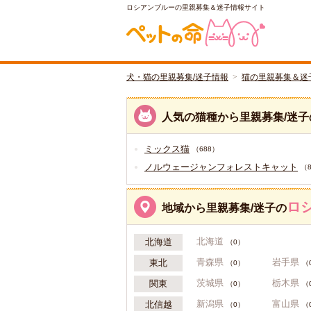
ロシアンブルーの里親募集＆迷子情報サイト
犬・猫の里親募集/迷子情報
猫の里親募集＆迷
人気の猫種から里親募集/迷子
ミックス猫
（688）
ノルウェージャンフォレストキャット
（
ロ
地域から里親募集/迷子の
北海道
北海道
（0）
青森県
岩手県
東北
（0）
（
茨城県
栃木県
関東
（0）
（
新潟県
富山県
北信越
（0）
（