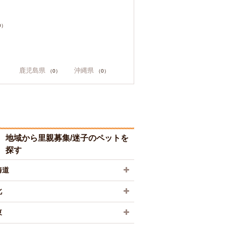
0）
鹿児島県
沖縄県
（0）
（0）
地域から里親募集/迷子のペットを
探す
海道
北
東