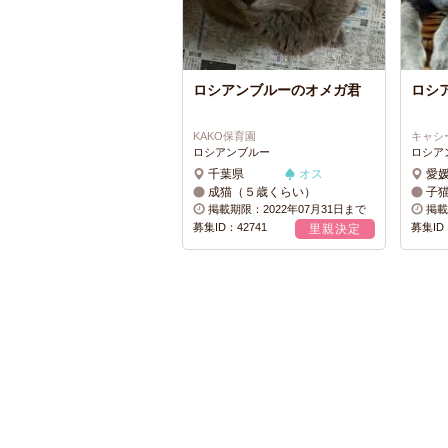
ロシアンブルーのオメガ君
ロシ
KAKO保育園
キャシ
ロシアンブルー
ロシア
千葉県
オス
愛
成猫（５歳くらい）
子
掲載期限：2022年07月31日まで
掲載
募集ID：42741
募集ID：
里親決定