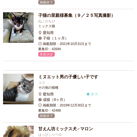
掲載終了
子猫の里親様募集（９／２５写真撮影）
ねこのちび
ミックス猫
愛知県
子猫（１ヶ月）
掲載期限：2021年10月31日まで
募集ID：42694
里親決定
ミヌエット男の子優しい子です
ココ
その他の猫種
愛知県
オス
成猫（9ヶ月）
掲載期限：2019年12月30日まで
募集ID：42488
掲載終了
甘えん坊ミックス犬♂マロン
はっぴぃ☆ペロ