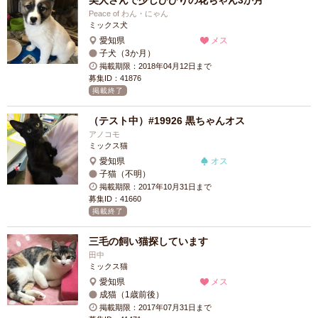
美人さんで少しびびりの花ちゃん3か月
Peace of わん・にゃん
ミックス犬
愛知県
メス
子犬（3か月）
掲載期限：2018年04月12日まで
募集ID：41876
掲載終了
（テスト中）#19926 黒ちゃんオス
アノコモ
ミックス猫
愛知県
オス
子猫（不明）
掲載期限：2017年10月31日まで
募集ID：41660
掲載終了
三毛の飼い猫探しています
田中
ミックス猫
愛知県
メス
成猫（1歳前後）
掲載期限：2017年07月31日まで