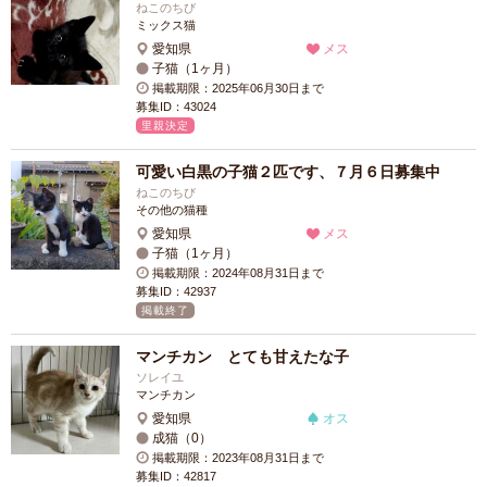
ねこのちび
ミックス猫
愛知県
メス
子猫（1ヶ月）
掲載期限：2025年06月30日まで
募集ID：43024
里親決定
可愛い白黒の子猫２匹です、７月６日募集中
ねこのちび
その他の猫種
愛知県
メス
子猫（1ヶ月）
掲載期限：2024年08月31日まで
募集ID：42937
掲載終了
マンチカン とても甘えたな子
ソレイユ
マンチカン
愛知県
オス
成猫（0）
掲載期限：2023年08月31日まで
募集ID：42817