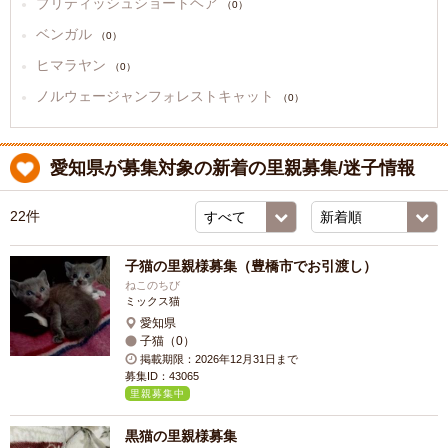
ブリティッシュショートヘア
（0）
ベンガル
（0）
ヒマラヤン
（0）
ノルウェージャンフォレストキャット
（0）
愛知県が募集対象の新着の里親募集/迷子情報
22件
子猫の里親様募集（豊橋市でお引渡し）
ねこのちび
ミックス猫
愛知県
子猫（0）
掲載期限：2026年12月31日まで
募集ID：43065
里親募集中
黒猫の里親様募集