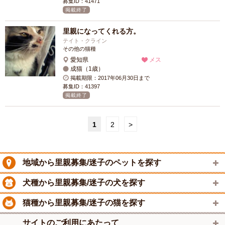
募集ID：41471
掲載終了
里親になってくれる方。
テイト・クライン
その他の猫種
愛知県
メス
成猫（1歳）
掲載期限：2017年06月30日まで
募集ID：41397
掲載終了
1
2
>
地域から里親募集/迷子のペットを探す
犬種から里親募集/迷子の犬を探す
猫種から里親募集/迷子の猫を探す
サイトのご利用にあたって