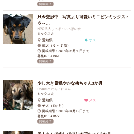
掲載終了
只今交渉中 写真より可愛いミニピンミックス♂
６～…
NPO法人しっぽ・いっぽの会
ミックス犬
愛知県
オス
成犬（６～７歳）
掲載期限：2018年06月30日まで
募集ID：41961
掲載終了
少し大き目穏やかな梅ちゃん3か月
Peace of わん・にゃん
ミックス犬
愛知県
メス
子犬（3か月）
掲載期限：2018年04月12日まで
募集ID：41877
掲載終了