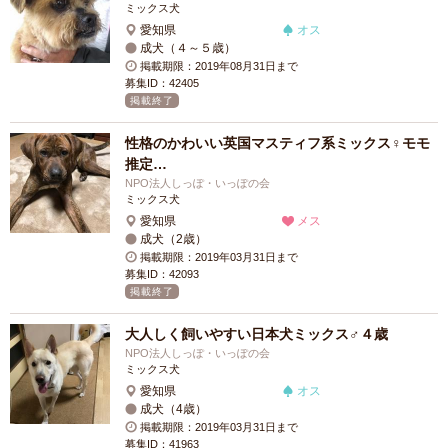
ミックス犬
愛知県
オス
成犬（４～５歳）
掲載期限：2019年08月31日まで
募集ID：42405
掲載終了
性格のかわいい英国マスティフ系ミックス♀モモ
推定…
NPO法人しっぽ・いっぽの会
ミックス犬
愛知県
メス
成犬（2歳）
掲載期限：2019年03月31日まで
募集ID：42093
掲載終了
大人しく飼いやすい日本犬ミックス♂４歳
NPO法人しっぽ・いっぽの会
ミックス犬
愛知県
オス
成犬（4歳）
掲載期限：2019年03月31日まで
募集ID：41963