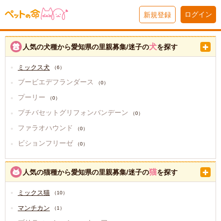
ログイン
新規登録
犬
人気の犬種から愛知県の里親募集/迷子の
を探す
ミックス犬
（6）
ブービエデフランダース
（0）
プーリー
（0）
プチバセットグリフォンバンデーン
（0）
ファラオハウンド
（0）
ビションフリーゼ
（0）
猫
人気の猫種から愛知県の里親募集/迷子の
を探す
ミックス猫
（10）
マンチカン
（1）