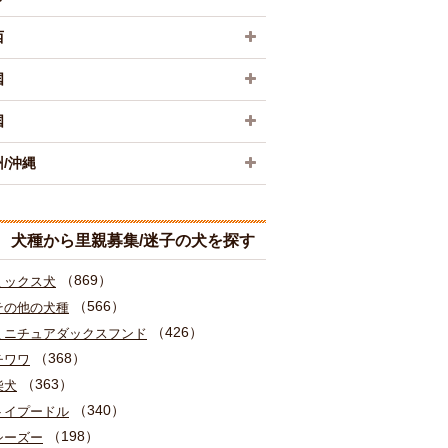
西
国
国
/沖縄
犬種から里親募集/迷子の犬を探す
（869）
ミックス犬
（566）
その他の犬種
（426）
ミニチュアダックスフンド
（368）
チワワ
（363）
柴犬
（340）
トイプードル
（198）
シーズー