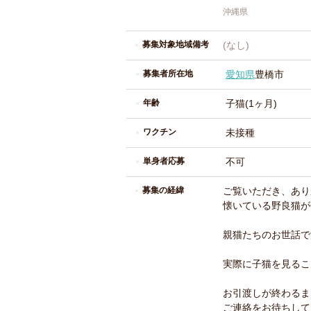
沖縄県
募集対象地域備考
(なし)
募集者所在地
愛知県
豊橋市
年齢
子猫(1ヶ月)
ワクチン
未接種
単身者応募
不可
募集の経緯
ご覧いただき、あり
懐いている野良猫が
親猫たちのお世話で
実際に子猫を見るこ
お引渡しが終わるま
ご連絡をお待ちして