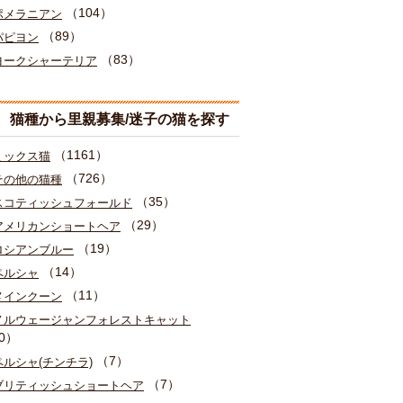
（104）
ポメラニアン
（89）
パピヨン
（83）
ヨークシャーテリア
猫種から里親募集/迷子の猫を探す
（1161）
ミックス猫
（726）
その他の猫種
（35）
スコティッシュフォールド
（29）
アメリカンショートヘア
（19）
ロシアンブルー
（14）
ペルシャ
（11）
メインクーン
ノルウェージャンフォレストキャット
0）
（7）
ペルシャ(チンチラ)
（7）
ブリティッシュショートヘア