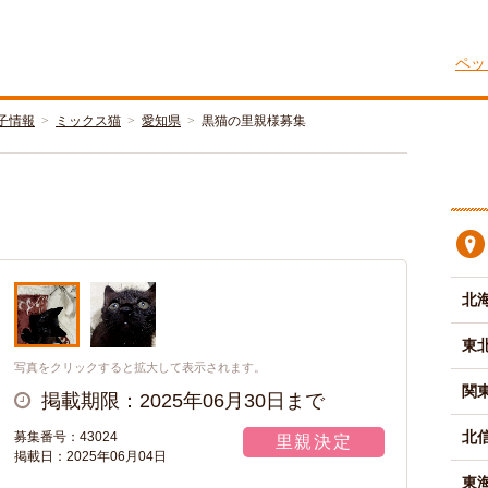
ペッ
子情報
ミックス猫
愛知県
黒猫の里親様募集
北
東
写真をクリックすると拡大して表示されます。
関
掲載期限：2025年06月30日まで
北
募集番号：43024
里親決定
掲載日：2025年06月04日
東