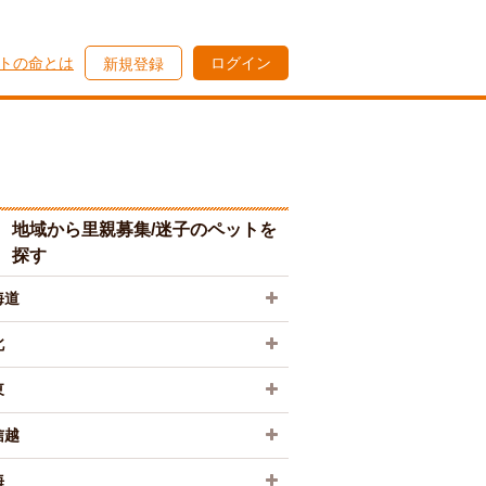
トの命とは
ログイン
新規登録
地域から里親募集/迷子のペットを
探す
海道
北
東
信越
海