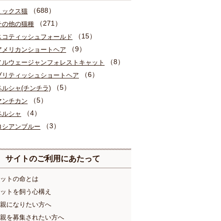
（688）
ミックス猫
（271）
その他の猫種
（15）
スコティッシュフォールド
（9）
アメリカンショートヘア
（8）
ノルウェージャンフォレストキャット
（6）
ブリティッシュショートヘア
（5）
ペルシャ(チンチラ)
（5）
マンチカン
（4）
ペルシャ
（3）
ロシアンブルー
サイトのご利用にあたって
ットの命とは
ットを飼う心構え
親になりたい方へ
親を募集されたい方へ