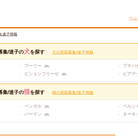
ペッ
＆迷子情報
犬
募集/迷子の
を探す
犬の里親募集/迷子情報
プーリー
プチバ
（0）
ビションフリーゼ
ビアデ
（0）
猫
募集/迷子の
を探す
猫の里親募集/迷子情報
ベンガル
ペルシ
（0）
バーマン
ターキ
（0）