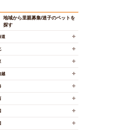
地域から里親募集/迷子のペットを
探す
海道
北
東
信越
海
西
国
国