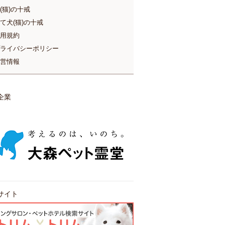
(猫)の十戒
て犬(猫)の十戒
用規約
ライバシーポリシー
営情報
企業
サイト