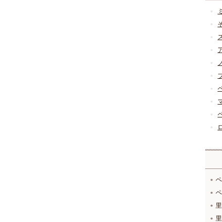
ペ
ペ
里
里