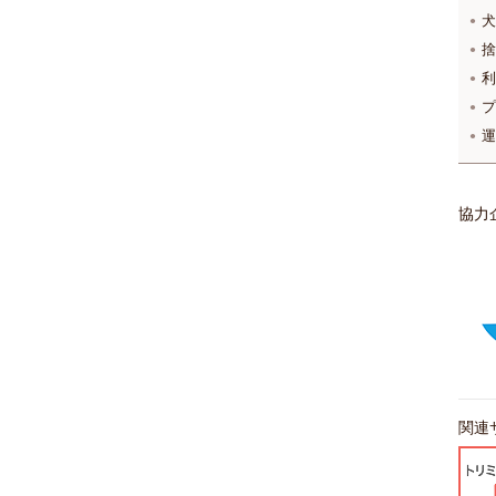
犬
捨
利
プ
運
協力
関連