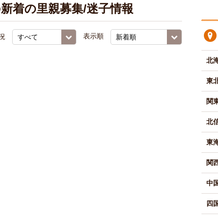
新着の里親募集/迷子情報
況
表示順
北
東
関
北
東
関
中
四