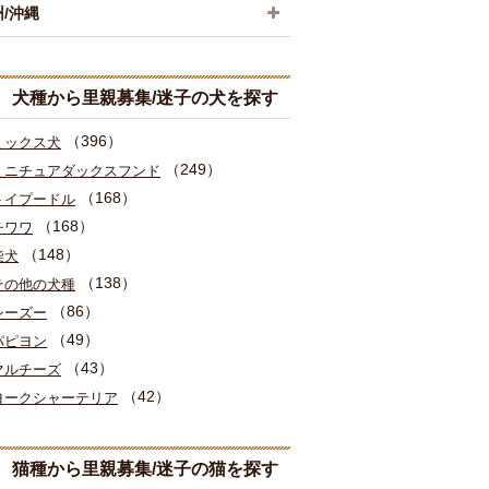
/沖縄
犬種から里親募集/迷子の犬を探す
（396）
ミックス犬
（249）
ミニチュアダックスフンド
（168）
トイプードル
（168）
チワワ
（148）
柴犬
（138）
その他の犬種
（86）
シーズー
（49）
パピヨン
（43）
マルチーズ
（42）
ヨークシャーテリア
猫種から里親募集/迷子の猫を探す