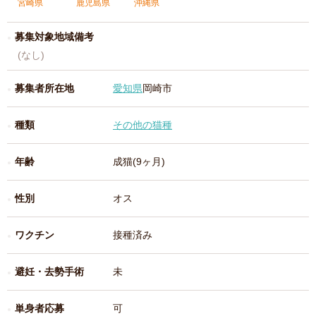
宮崎県
鹿児島県
沖縄県
募集対象地域備考
(なし)
募集者所在地
愛知県
岡崎市
種類
その他の猫種
年齢
成猫(9ヶ月)
性別
オス
ワクチン
接種済み
避妊・去勢手術
未
単身者応募
可