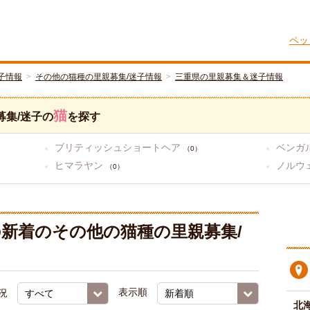
ペッ
子情報
その他の猫種の里親募集/迷子情報
三重県の里親募集＆迷子情報
猫
募集/迷子の
を探す
ブリティッシュショートヘア
ベンガ
（0）
ヒマラヤン
ノルウ
（0）
新着のその他の猫種の里親募集/
況
表示順
北