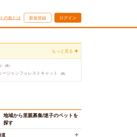
トの命とは
ログイン
新規登録
もっと見る
ル
（0）
ェージャンフォレストキャット
（0）
地域から里親募集/迷子のペットを
探す
海道