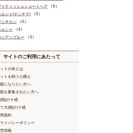
（6）
ブリティッシュショートヘア
（5）
ペルシャ(チンチラ)
（5）
マンチカン
（4）
ペルシャ
（3）
ロシアンブルー
サイトのご利用にあたって
ットの命とは
ットを飼う心構え
親になりたい方へ
親を募集されたい方へ
(猫)の十戒
て犬(猫)の十戒
用規約
ライバシーポリシー
営情報