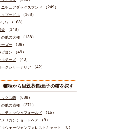
（249）
ミニチュアダックスフンド
（168）
トイプードル
（168）
チワワ
（148）
柴犬
（138）
その他の犬種
（86）
シーズー
（49）
パピヨン
（43）
マルチーズ
（42）
ヨークシャーテリア
猫種から里親募集/迷子の猫を探す
（688）
ミックス猫
（271）
その他の猫種
（15）
スコティッシュフォールド
（9）
アメリカンショートヘア
（8）
ノルウェージャンフォレストキャット