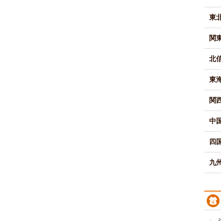
東
関
北
東
関
中
四
九州