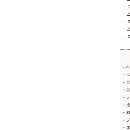
ペ
ペ
里
里
犬
捨
利
プ
運