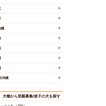
北
東
信越
海
西
国
国
/沖縄
犬種から里親募集/迷子の犬を探す
（396）
ミックス犬