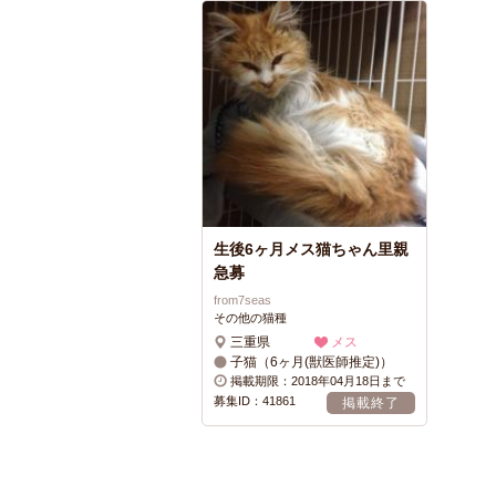
生後6ヶ月メス猫ちゃん里親
急募
from7seas
その他の猫種
三重県
メス
子猫（6ヶ月(獣医師推定)）
掲載期限：2018年04月18日まで
募集ID：41861
掲載終了