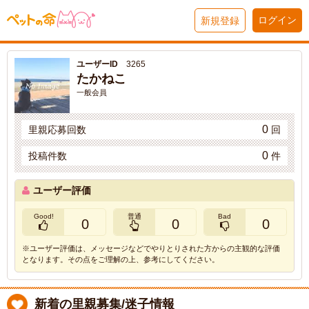
ログイン
新規登録
ユーザーID
3265
たかねこ
一般会員
0
里親応募回数
回
0
投稿件数
件
ユーザー評価
Good!
普通
Bad
0
0
0
※ユーザー評価は、メッセージなどでやりとりされた方からの主観的な評価
となります。その点をご理解の上、参考にしてください。
新着の里親募集/迷子情報