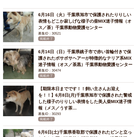
6月16日（火）千葉県旭市で保護されたりりしい
表情もどこか寂しげな様子の柴MIX迷子情報（オ
ス／茶）千葉県動物愛護センター
募集ID：30521
掲載終了
6月14日（日）千葉県銚子市で赤い首輪付きで保
護されたボサボサヘアーが特徴的なテリア系MIX
迷子情報（オス／茶黒）千葉県動物愛護センター
募集ID：30474
掲載終了
【期限本日までです！！飼い主さんお迎え
を！！】6月8日(月)千葉県旭市で保護された警戒
した様子のりりしい表情をした美人柴MIX迷子情
報（メス／うす茶…
募集ID：30293
掲載終了
6月6日(土)千葉県香取郡で保護されたピンと立っ