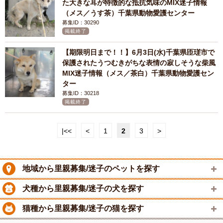
た大きな耳が特徴的な抵抗気味のMIX迷子情報
（メス／うす茶）千葉県動物愛護センター
募集ID：30290
掲載終了
【期限明日まで！！】6月3日(水)千葉県匝瑳市で
保護されたうつむきがちな表情の寂しそうな柴風
MIX迷子情報（メス／茶白）千葉県動物愛護セン
ター
募集ID：30218
掲載終了
|<<
<
1
2
3
>
地域から里親募集/迷子のペットを探す
犬種から里親募集/迷子の犬を探す
猫種から里親募集/迷子の猫を探す