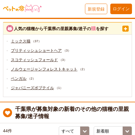
ログイン
新規登録
猫
人気の猫種から千葉県の里親募集/迷子の
を探す
ミックス猫
（37）
ブリティッシュショートヘア
（3）
スコティッシュフォールド
（3）
ノルウェージャンフォレストキャット
（2）
ベンガル
（2）
ジャパニーズボブテイル
（1）
千葉県が募集対象の新着のその他の猫種の里親
募集/迷子情報
44件