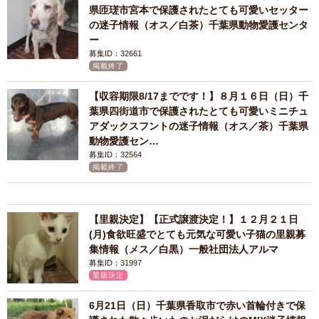
県匝瑳市宮本で保護されたとても可愛いセッター
の迷子情報（オス／白茶）千葉県動物愛護センタ
ー
募集ID：32661
掲載終了
【収容期限8/17までです！】８月１６日（日）千
葉県四街道市で保護されたとても可愛いミニチュ
アダックスフントの迷子情報（オス／茶）千葉県
動物愛護セン…
募集ID：32564
掲載終了
【里親決定】【正式譲渡決定！】１２月２１日
(月)食欲旺盛でとても元気な可愛い子猫の里親募
集情報（メス／白黒）一般社団法人アルマ
募集ID：31997
里親決定
6月21日（日）千葉県香取市で赤い首輪付きで保