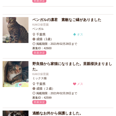
里親決定
ベンガルの凛君 素敵なご縁がありました
KAKO保育園
ベンガル
千葉県
オス
成猫（1歳）
掲載期限：2021年02月28日まで
募集ID：42600
里親決定
野良猫から家猫になりました。里親様決まりまし
た。
KAKO保育園
ミックス猫
千葉県
メス
成猫（２歳）
掲載期限：2021年02月28日まで
募集ID：42599
里親決定
過酷なお外から保護しました。