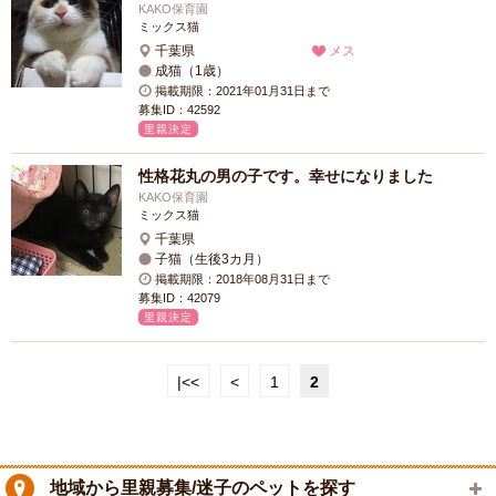
KAKO保育園
ミックス猫
千葉県
メス
成猫（1歳）
掲載期限：2021年01月31日まで
募集ID：42592
里親決定
性格花丸の男の子です。幸せになりました
KAKO保育園
ミックス猫
千葉県
子猫（生後3カ月）
掲載期限：2018年08月31日まで
募集ID：42079
里親決定
|<<
<
1
2
地域から里親募集/迷子のペットを探す