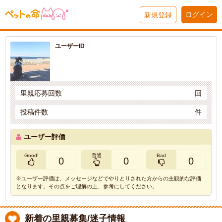
ログイン
新規登録
ユーザーID
里親応募回数
回
投稿件数
件
ユーザー評価
Good!
普通
Bad
0
0
0
※ユーザー評価は、メッセージなどでやりとりされた方からの主観的な評価
となります。その点をご理解の上、参考にしてください。
新着の里親募集/迷子情報