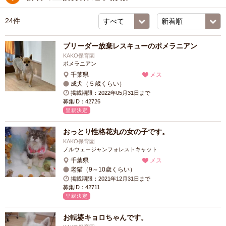
24件
ブリーダー放棄レスキューのポメラニアン
KAKO保育園
ポメラニアン
千葉県
メス
成犬（５歳くらい）
掲載期限：2022年05月31日まで
募集ID：42726
里親決定
おっとり性格花丸の女の子です。
KAKO保育園
ノルウェージャンフォレストキャット
千葉県
メス
老猫（9～10歳くらい）
掲載期限：2021年12月31日まで
募集ID：42711
里親決定
お転婆キョロちゃんです。