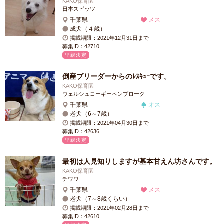
KAKO保育園
日本スピッツ
千葉県
メス
成犬（４歳）
掲載期限：2021年12月31日まで
募集ID：42710
里親決定
倒産ブリーダーからのﾚｽｷｭｰです。
KAKO保育園
ウェルシュコーギーペンブローク
千葉県
オス
老犬（6～7歳）
掲載期限：2021年04月30日まで
募集ID：42636
里親決定
最初は人見知りしますが基本甘えん坊さんです。
KAKO保育園
チワワ
千葉県
メス
老犬（7～8歳くらい）
掲載期限：2021年02月28日まで
募集ID：42610