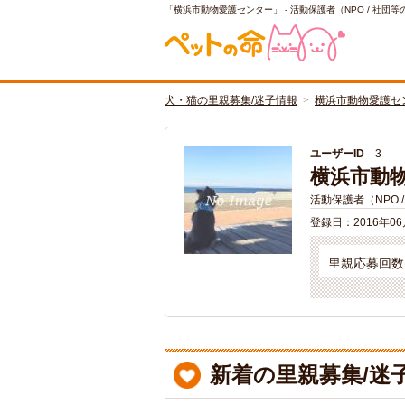
「横浜市動物愛護センター」 - 活動保護者（NPO / 社団等
犬・猫の里親募集/迷子情報
横浜市動物愛護セ
ユーザーID
3
横浜市動
活動保護者（NPO 
登録日：
2016年0
里親応募回数
新着の里親募集/迷