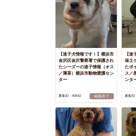
【迷子犬情報です！】横浜市
【迷
金沢区金沢警察署で保護され
保土
たシーズーの迷子情報（オス
たポ
／薄茶）横浜市動物愛護セン
ス／
ター
ンタ
募集ID：40642
募集ID：
掲載終了