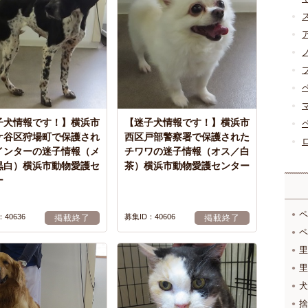
子犬情報です！】横浜市
【迷子犬情報です！】横浜市
ケ谷区狩場町で保護され
西区戸部警察署で保護された
インターの迷子情報（メ
チワワの迷子情報（オス／白
黒白）横浜市動物愛護セ
茶）横浜市動物愛護センター
ー
ペ
40636
募集ID：40606
掲載終了
掲載終了
ペ
里
里
犬
捨