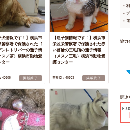
利
プ
運
子犬情報です！】横浜市
【迷子猫情報です！】横浜市
協力
泉警察署で保護されたゴ
栄区栄警察署で保護された赤
デンレトリバーの迷子情
い首輪の三毛猫の迷子情報
オス／茶）横浜市動物愛
（メス／三毛）横浜市動物愛
ンター
護センター
40508
募集ID：40503
掲載終了
掲載終了
関連