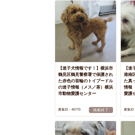
【迷子犬情報です！】横浜市
【迷
鶴見区鶴見警察署で保護され
港南
た赤色の首輪のトイプードル
た真
の迷子情報（メス／茶）横浜
情報
市動物愛護センター
愛護
募集ID：40770
募集ID：
掲載終了