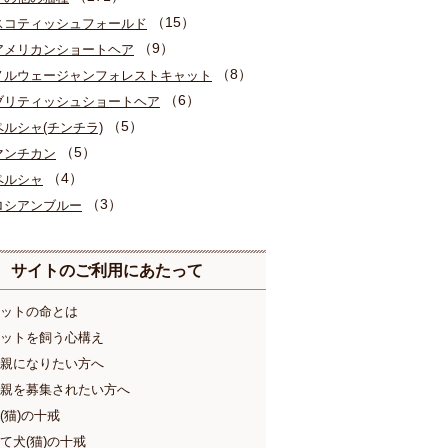
（15）
スコティッシュフォールド
（9）
アメリカンショートヘア
（8）
ノルウェージャンフォレストキャット
（6）
ブリティッシュショートヘア
（5）
ペルシャ(チンチラ)
（5）
マンチカン
（4）
ペルシャ
（3）
ロシアンブルー
サイトのご利用にあたって
ットの命とは
ットを飼う心構え
親になりたい方へ
親を募集されたい方へ
(猫)の十戒
て犬(猫)の十戒