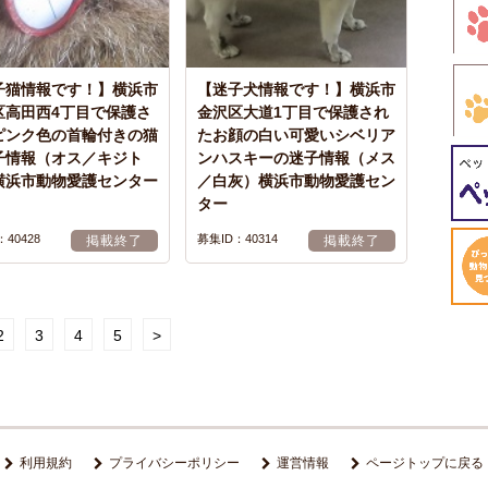
子猫情報です！】横浜市
【迷子犬情報です！】横浜市
区高田西4丁目で保護さ
金沢区大道1丁目で保護され
ピンク色の首輪付きの猫
たお顔の白い可愛いシベリア
子情報（オス／キジト
ンハスキーの迷子情報（メス
横浜市動物愛護センター
／白灰）横浜市動物愛護セン
ター
40428
募集ID：40314
掲載終了
掲載終了
2
3
4
5
>
利用規約
プライバシーポリシー
運営情報
ページトップに戻る