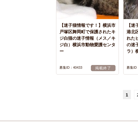
【迷子猫情報です！】横浜市
【迷
戸塚区舞岡町で保護されたキ
港北
ジ白猫の迷子情報（メス／キ
れた
ジ白）横浜市動物愛護センタ
の迷
ー
ラ）
募集ID：40433
募集ID：
掲載終了
1