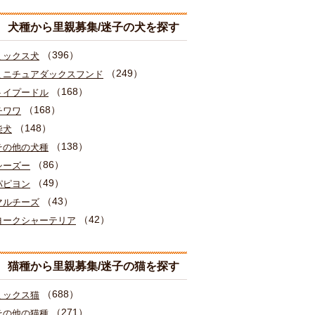
犬種から里親募集/迷子の犬を探す
（396）
ミックス犬
（249）
ミニチュアダックスフンド
（168）
トイプードル
（168）
チワワ
（148）
柴犬
（138）
その他の犬種
（86）
シーズー
（49）
パピヨン
（43）
マルチーズ
（42）
ヨークシャーテリア
猫種から里親募集/迷子の猫を探す
（688）
ミックス猫
（271）
その他の猫種