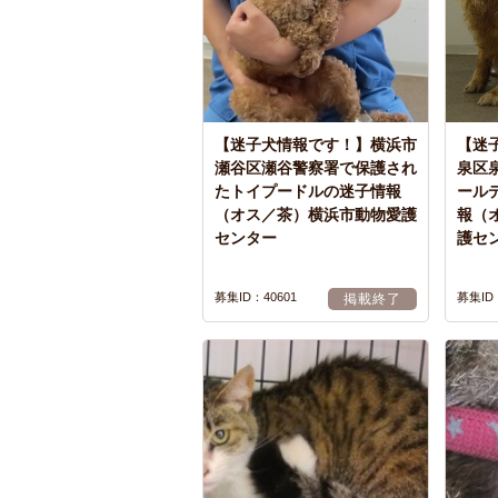
【迷子犬情報です！】横浜市
【迷
瀬谷区瀬谷警察署で保護され
泉区
たトイプードルの迷子情報
ール
（オス／茶）横浜市動物愛護
報（
センター
護セ
募集ID：40601
募集ID：
掲載終了