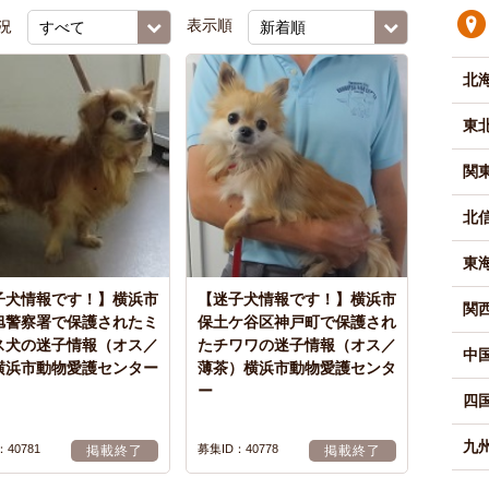
況
表示順
北
東
関
北
東
子犬情報です！】横浜市
【迷子犬情報です！】横浜市
関
旭警察署で保護されたミ
保土ケ谷区神戸町で保護され
ス犬の迷子情報（オス／
たチワワの迷子情報（オス／
中
横浜市動物愛護センター
薄茶）横浜市動物愛護センタ
ー
四
九州
40781
募集ID：40778
掲載終了
掲載終了