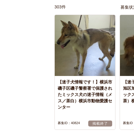
303件
募集状
【迷子犬情報です！】横浜市
【迷
磯子区磯子警察署で保護され
旭区
たミックス犬の迷子情報（メ
ック
ス／茶白）横浜市動物愛護セ
茶）
ンター
募集ID：40824
募集ID：
掲載終了