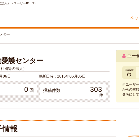
の法人）（ユーザーID：3）
ペッ
ンター
ユー
物愛護センター
/ 社団等の法人）
Good!
6月06日
更新日時：
2016年06月06日
※ユーザ
0
303
からの主
回
投稿件数
参考にし
件
子情報