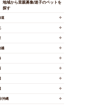
地域から里親募集/迷子のペットを
探す
海道
北
東
信越
海
西
国
国
/沖縄