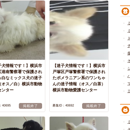
子犬情報です！】横浜市
【迷子犬情報です！】横浜市
区港南警察署で保護され
戸塚区戸塚警察署で保護され
っ白なミックス犬の迷子
たポメラニアン系のワンちゃ
（オス／白）横浜市動物
んの迷子情報（オス／白茶）
センター
横浜市動物愛護センター
40695
募集ID：40692
掲載終了
掲載終了