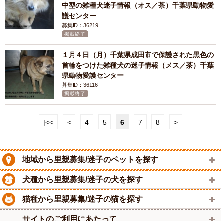
中型の雑種犬迷子情報（オス／茶）千葉県動物愛
護センター
募集ID：36219
掲載終了
１月４日（月）千葉県成田市で保護された黒色の
首輪をつけた雑種犬の迷子情報（メス／茶）千葉
県動物愛護センター
募集ID：36116
掲載終了
|<<
<
4
5
6
7
8
>
地域から里親募集/迷子のペットを探す
犬種から里親募集/迷子の犬を探す
猫種から里親募集/迷子の猫を探す
サイトのご利用にあたって