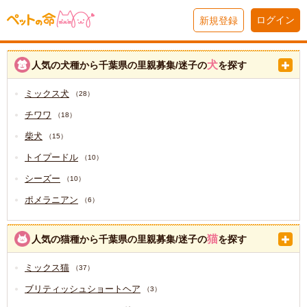
ログイン
新規登録
犬
人気の犬種から千葉県の里親募集/迷子の
を探す
ミックス犬
（28）
チワワ
（18）
柴犬
（15）
トイプードル
（10）
シーズー
（10）
ポメラニアン
（6）
猫
人気の猫種から千葉県の里親募集/迷子の
を探す
ミックス猫
（37）
ブリティッシュショートヘア
（3）