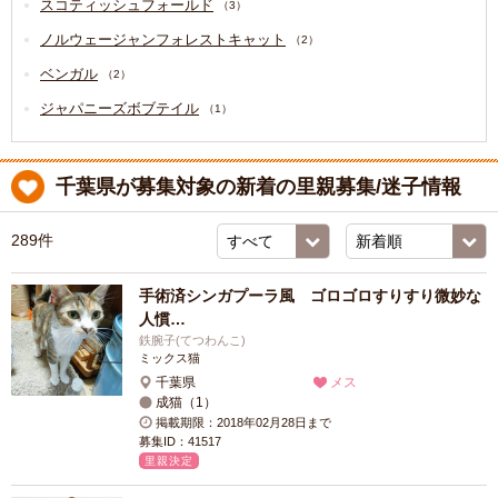
スコティッシュフォールド
（3）
ノルウェージャンフォレストキャット
（2）
ベンガル
（2）
ジャパニーズボブテイル
（1）
千葉県が募集対象の新着の里親募集/迷子情報
289件
手術済シンガプーラ風 ゴロゴロすりすり微妙な
人慣…
鉄腕子(てつわんこ)
ミックス猫
千葉県
メス
成猫（1）
掲載期限：2018年02月28日まで
募集ID：41517
里親決定