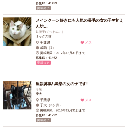
募集ID：41499
掲載終了
メインクーン好きにも人気の長毛の女の子❤甘え
ん坊…
鉄腕子(てつわんこ)
ミックス猫
千葉県
メス
成猫（1）
掲載期限：2017年12月31日まで
募集ID：41462
里親決定
里親募集! 黒柴の女の子です!
冷泉
柴犬
千葉県
メス
子犬（3ヶ月）
掲載期限：2016年12月31日まで
募集ID：41292
掲載終了