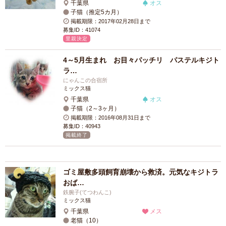
千葉県
オス
子猫（推定5カ月）
掲載期限：2017年02月28日まで
募集ID：41074
里親決定
4～5月生まれ お目々パッチリ パステルキジト
ラ…
にゃんこの合宿所
ミックス猫
千葉県
オス
子猫（2～3ヶ月）
掲載期限：2016年08月31日まで
募集ID：40943
掲載終了
ゴミ屋敷多頭飼育崩壊から救済。元気なキジトラ
おば…
鉄腕子(てつわんこ)
ミックス猫
千葉県
メス
老猫（10）