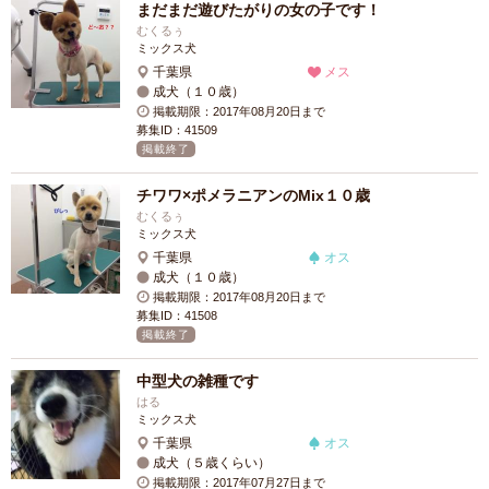
まだまだ遊びたがりの女の子です！
むくるぅ
ミックス犬
千葉県
メス
成犬（１０歳）
掲載期限：2017年08月20日まで
募集ID：41509
掲載終了
チワワ×ポメラニアンのMix１０歳
むくるぅ
ミックス犬
千葉県
オス
成犬（１０歳）
掲載期限：2017年08月20日まで
募集ID：41508
掲載終了
中型犬の雑種です
はる
ミックス犬
千葉県
オス
成犬（５歳くらい）
掲載期限：2017年07月27日まで