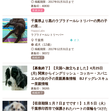
掲載期限：2017年01月31日まで
募集ID：40830
里親決定
千葉県より黒のラブラドールレトリバーの男の子
の里…
HappyLabs
ラブラドールレトリーバー
千葉県
オス
成犬（12歳）
掲載期限：2017年12月31日まで
募集ID：38372
掲載終了
【募集終了】【天国へ旅立ちました】4月25日
(月) 関東からイングリッシュ・コッカー・スパニ
エルの女の子の里親募集情報 BJドッグレスキュ
ー里親情報
募集ID：38265
掲載終了
【収容期限１月７日までです！】１月５日（火）
千葉県印西市で保護されたハートの首輪をつけた