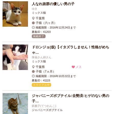
人なれ抜群の優しい男の子
ゆき
ミックス猫
千葉県
子猫（六ヶ月）
掲載期限：2016年12月24日まで
募集ID：41203
掲載終了
ドロンジョ(仮)【イタズラしません！性格がめち
ゃ…
珠福さん姉さん
ミックス猫
千葉県
メス
子猫（7ヵ月）
掲載期限：2016年10月22日まで
募集ID：41115
トライアル中
ジャパニーズボブテイル:去勢済:ヒゲのない男の
子…
鉄腕子(てつわんこ)
ジャパニーズボブテイル