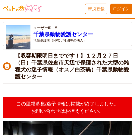
ログイン
新規登録
ユーザーID
5
千葉県動物愛護センター
活動保護者（NPO / 社団等の法人）
【収容期限明日までです！】１２月２７日
（日）千葉県佐倉市天辺で保護された大型の雑
種犬の迷子情報（オス／白茶黒）千葉県動物愛
護センター
この里親募集/迷子情報は掲載が終了しました。
お問い合わせはお控えください。