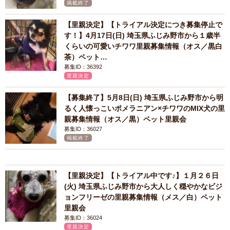
掲載終了
【里親決定】【トライアル決定につき募集停止で
す！】4月17日(日) 埼玉県ふじみ野市から１歳半
くらいの可愛いチワワ里親募集情報（オス／黒白
茶）ペット…
募集ID：36392
里親決定
【募集終了】5月8日(日) 埼玉県ふじみ野市から明
るく人懐っこいポメラニアン×チワワのMIX犬の里
親募集情報（オス／黒）ペット里親会
募集ID：36027
掲載終了
【里親決定】【トライアル中です♪】１月２６日
(火) 埼玉県ふじみ野市から大人しく穏やかなビジ
ョンフリーゼの里親募集情報（メス／白）ペット
里親会
募集ID：36024
里親決定