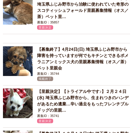
埼玉県ふじみ野市から治験に使われていた奇形の
スコティッシュフォールド里親募集情報（オス／
茶）ペット里…
募集ID：35857
里親決定
【募集終了】4月24日(日) 埼玉県ふじみ野市から
障害を持っていますが何でもキチンとできるポメ
ラニアンミックス犬の里親募集情報（オス／茶）
ペット里親会
募集ID：35744
掲載終了
【里親決定】【トライアル中です♪】２月２４日
(水) 埼玉県ふじみ野市から、生まれつきのハンデ
があるため遺棄…辛い過去をもったフレンチブル
ドッグの里親…
募集ID：35741
里親決定