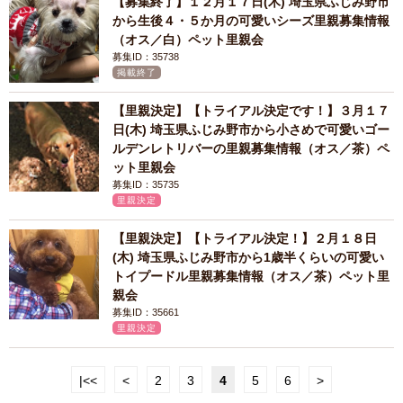
【募集終了】１２月１７日(木) 埼玉県ふじみ野市
から生後４・５か月の可愛いシーズ里親募集情報
（オス／白）ペット里親会
募集ID：35738
掲載終了
【里親決定】【トライアル決定です！】３月１７
日(木) 埼玉県ふじみ野市から小さめで可愛いゴー
ルデンレトリバーの里親募集情報（オス／茶）ペ
ット里親会
募集ID：35735
里親決定
【里親決定】【トライアル決定！】２月１８日
(木) 埼玉県ふじみ野市から1歳半くらいの可愛い
トイプードル里親募集情報（オス／茶）ペット里
親会
募集ID：35661
里親決定
|<<
<
2
3
4
5
6
>