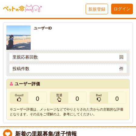
ログイン
新規登録
ユーザーID
里親応募回数
回
投稿件数
件
ユーザー評価
Good!
普通
Bad
0
0
0
※ユーザー評価は、メッセージなどでやりとりされた方からの主観的な評価
となります。その点をご理解の上、参考にしてください。
新着の里親募集/迷子情報