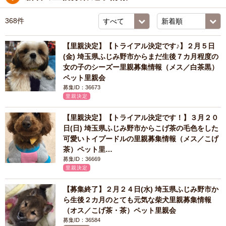
368件
【里親決定】【トライアル決定です♪】２月５日
(金) 埼玉県ふじみ野市からまだ生後７カ月程度の
女の子のシーズー里親募集情報（メス／白茶黒）
ペット里親会
募集ID：36673
里親決定
【里親決定】【トライアル決定です！】３月２０
日(日) 埼玉県ふじみ野市からこげ茶の毛色をした
可愛いトイプードルの里親募集情報（メス／こげ
茶）ペット里…
募集ID：36669
里親決定
【募集終了】２月２４日(水) 埼玉県ふじみ野市か
ら生後２カ月のとても元気な柴犬里親募集情報
（オス／こげ茶・茶）ペット里親会
募集ID：36584