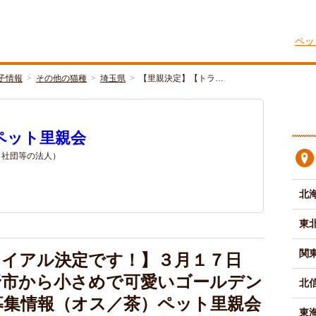
ペッ
子情報
その他の猫種
埼玉県
【里親決定】【トラ…
ペット里親会
/ 社団等の法人）
北
東
関
ライアル決定です！】３月１７日
み野市から小さめで可愛いゴールデン
北
募集情報（オス／茶）ペット里親会
東