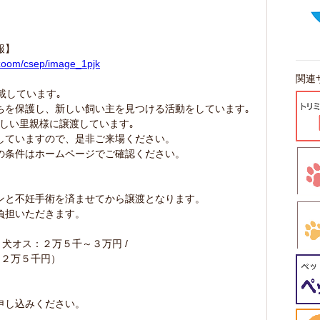
報】
/zoom/csep/image_1pjk
関連
載しています｡
ちを保護し、新しい飼い主を見つける活動をしています｡
新しい里親様に譲渡しています｡
していますので、是非ご来場ください。
の条件はホームページでご確認ください。
ンと不妊手術を済ませてから譲渡となります。
負担いただきます。
 犬オス：２万５千～３万円 /
～２万５千円）
申し込みください。