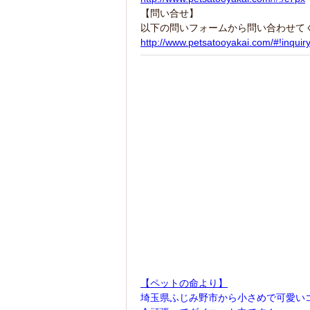
【問い合せ】
以下の問いフォームから問い合わせて
http://www.petsatooyakai.com/#!inquir
【ペットの命より】
埼玉県ふじみ野市から小さめで可愛い