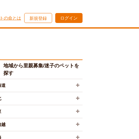
トの命とは
ログイン
新規登録
地域から里親募集/迷子のペットを
探す
海道
北
東
信越
海