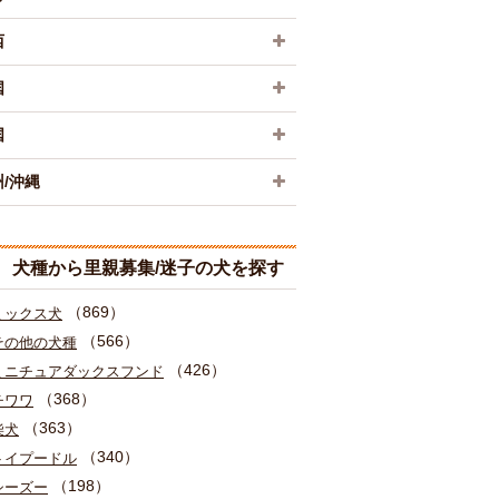
西
国
国
/沖縄
犬種から里親募集/迷子の犬を探す
（869）
ミックス犬
（566）
その他の犬種
（426）
ミニチュアダックスフンド
（368）
チワワ
（363）
柴犬
（340）
トイプードル
（198）
シーズー