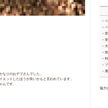
ペ
ペ
里
里
犬
捨
利
プ
運
 かなりのおデブさんでした。
ダイエットしたほうが良いかもと言われています。
ゃんです。
協力