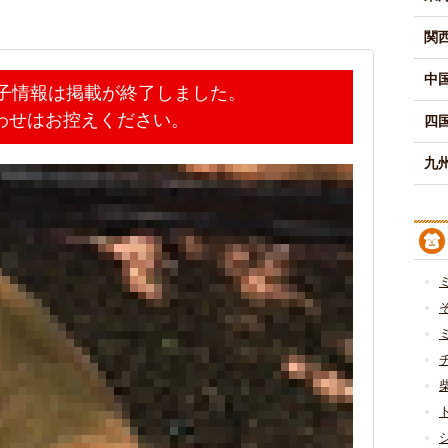
関
中
迷子情報は掲載が終了しました。
わせはお控えください。
四
九州