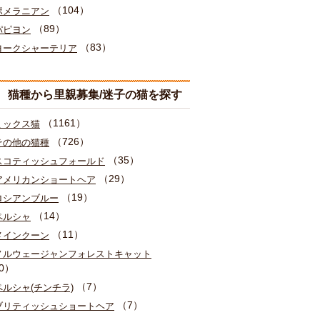
（104）
ポメラニアン
（89）
パピヨン
（83）
ヨークシャーテリア
猫種から里親募集/迷子の猫を探す
（1161）
ミックス猫
（726）
その他の猫種
（35）
スコティッシュフォールド
（29）
アメリカンショートヘア
（19）
ロシアンブルー
（14）
ペルシャ
（11）
メインクーン
ノルウェージャンフォレストキャット
0）
（7）
ペルシャ(チンチラ)
（7）
ブリティッシュショートヘア