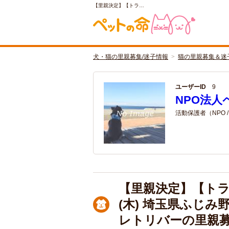
【里親決定】【トラ…
犬・猫の里親募集/迷子情報
猫の里親募集＆迷
ユーザーID
9
NPO法人
活動保護者（NPO 
【里親決定】【ト
(木) 埼玉県ふじ
レトリバーの里親