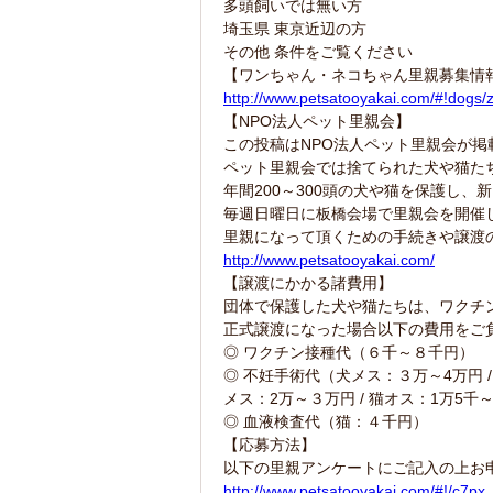
多頭飼いでは無い方
埼玉県 東京近辺の方
その他 条件をご覧ください
【ワンちゃん・ネコちゃん里親募集情
http://www.petsatooyakai.com/#!dogs
【NPO法人ペット里親会】
この投稿はNPO法人ペット里親会が掲
ペット里親会では捨てられた犬や猫た
年間200～300頭の犬や猫を保護し、
毎週日曜日に板橋会場で里親会を開催
里親になって頂くための手続きや譲渡
http://www.petsatooyakai.com/
【譲渡にかかる諸費用】
団体で保護した犬や猫たちは、ワクチ
正式譲渡になった場合以下の費用をご
◎ ワクチン接種代（６千～８千円）
◎ 不妊手術代（犬メス：３万～4万円 /
メス：2万～３万円 / 猫オス：1万5千
◎ 血液検査代（猫：４千円）
【応募方法】
以下の里親アンケートにご記入の上お
http://www.petsatooyakai.com/#!/c7px