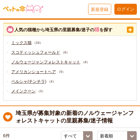
ログイン
新規登録
猫
人気の猫種から埼玉県の里親募集/迷子の
を探す
ミックス猫
（24）
スコティッシュフォールド
（6）
ノルウェージャンフォレストキャット
（6）
アメリカンショートヘア
（5）
ペルシャ(チンチラ)
（4）
メインクーン
（3）
埼玉県が募集対象の新着のノルウェージャンフ
ォレストキャットの里親募集/迷子情報
6件