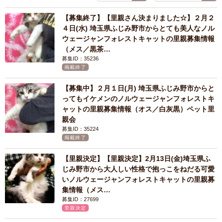
【募集終了】【里親さん決まりました☆】２月２
４日(水) 埼玉県ふじみ野市からとても美人なノル
ウェージャンフォレストキャットの里親募集情報
（メス／黒茶…
募集ID：35236
掲載終了
【募集中】２月１日(月) 埼玉県ふじみ野市からと
ってもイケメンのノルウェージャンフォレストキ
ャットの里親募集情報（オス／白灰黒）ペット里
親会
募集ID：35224
掲載終了
【里親決定】【里親決定】2月13日(金)埼玉県ふ
じみ野市から大人しい性格で抱っこをねだる可愛
いノルウェージャンフォレストキャットの里親募
集情報（メス…
募集ID：27699
里親決定