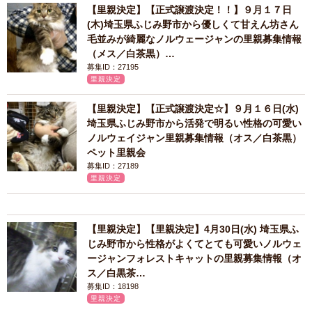
【里親決定】【正式譲渡決定！！】９月１７日
(木)埼玉県ふじみ野市から優しくて甘えん坊さん
毛並みが綺麗なノルウェージャンの里親募集情報
（メス／白茶黒）…
募集ID：27195
里親決定
【里親決定】【正式譲渡決定☆】９月１６日(水)
埼玉県ふじみ野市から活発で明るい性格の可愛い
ノルウェイジャン里親募集情報（オス／白茶黒）
ペット里親会
募集ID：27189
里親決定
【里親決定】【里親決定】4月30日(水) 埼玉県ふ
じみ野市から性格がよくてとても可愛いノルウェ
ージャンフォレストキャットの里親募集情報（オ
ス／白黒茶…
募集ID：18198
里親決定