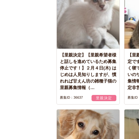
【里親決定】【里親希望者様
【里
と話しを進めているため募集
定です
停止です！】２月４日(木) は
く寝
じめは人見知りしますが、慣
いの
れれば甘えん坊の雑種子猫の
集情
里親募集情報（…
定非
募集ID：36637
募集ID：
里親決定