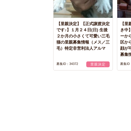
【里親決定】【正式譲渡決定
【里
です♪】１月２４日(日) 生後
き中】
２か月の小さくて可愛い三毛
ーか
猫の里親募集情報（メス／三
区か
毛）特定非営利法人アルマ
顔が
募集
募集ID：34372
募集ID：
里親決定