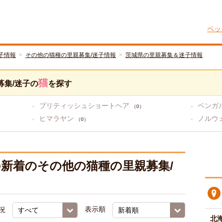
ペッ
子情報
その他の猫種の里親募集/迷子情報
茨城県の里親募集＆迷子情報
猫
募集/迷子の
を探す
ブリティッシュショートヘア
ベンガ
（0）
ヒマラヤン
ノルウ
（0）
新着のその他の猫種の里親募集/
況
表示順
北