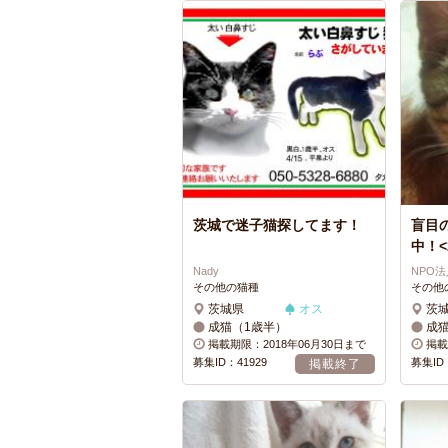
茨城で迷子猫探してます！
盲目
中！<
Nady
NPO
その他の猫種
その他
茨城県
オス
茨
成猫（1歳半）
成猫
掲載期限：2018年06月30日まで
掲載
募集ID：41929
募集ID：
掲載終了