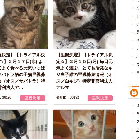
親決定】【トライアル決
【里親決定】【トライアル決
♪】２月１７日(水) よ
定☆】２月１５日(月) 毎日元
てよく食べる元気いっぱ
気よく遊ぶ、とても活発なキ
サバトラ柄の子猫里親募
ジ白子猫の里親募集情報（オ
報（オス／サバトラ）特
ス／白キジ）特定非営利法人
営利法人ア…
アルマ
36195
募集ID：36192
里親決定
里親決定