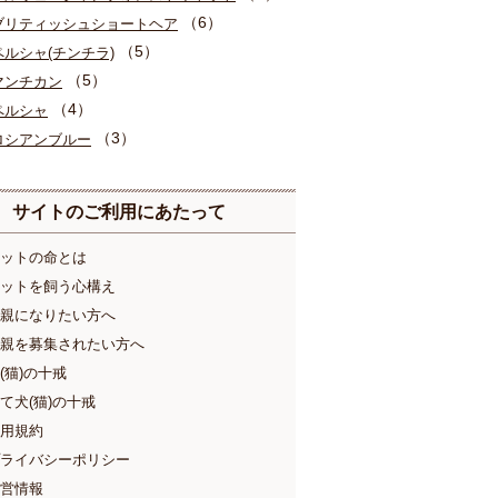
（6）
ブリティッシュショートヘア
（5）
ペルシャ(チンチラ)
（5）
マンチカン
（4）
ペルシャ
（3）
ロシアンブルー
サイトのご利用にあたって
ットの命とは
ットを飼う心構え
親になりたい方へ
親を募集されたい方へ
(猫)の十戒
て犬(猫)の十戒
用規約
ライバシーポリシー
営情報