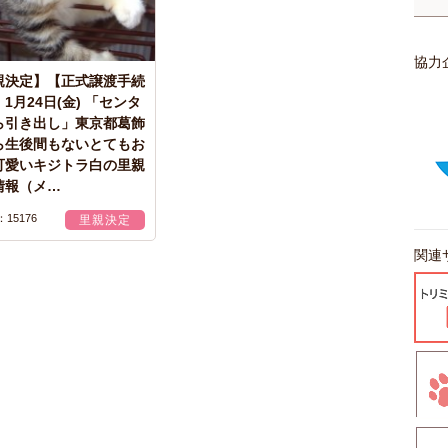
協力
親決定】【正式譲渡手続
1月24日(金) 「センタ
ら引き出し」東京都葛飾
ら生後間もないとてもお
可愛いキジトラ白の里親
情報（メ…
15176
里親決定
関連