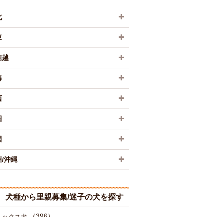
北
東
信越
海
西
国
国
/沖縄
犬種から里親募集/迷子の犬を探す
（396）
ミックス犬