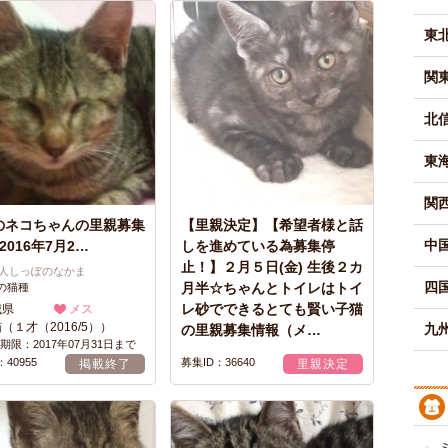
東
関
北
東
関
のネコちゃんの里親募集
【里親決定】【希望者様と話
中
2016年7月2…
しを進めている為募集停
止！】２月５日(金) 生後２カ
法人しっぽのなかま
四
月半☆ちゃんとトイレはトイ
の猫種
レ砂でできるとても賢い子猫
城県
メス
（１才（2016/5））
九州
の里親募集情報（メ…
期限：2017年07月31日まで
40955
募集ID：36640
掲載終了
里親決定