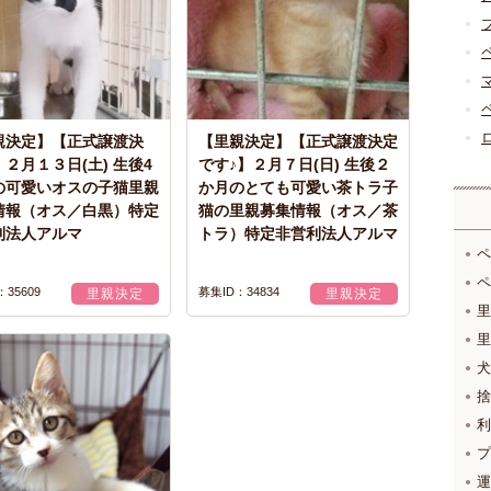
親決定】【正式譲渡決
【里親決定】【正式譲渡決定
２月１３日(土) 生後4
です♪】２月７日(日) 生後２
の可愛いオスの子猫里親
か月のとても可愛い茶トラ子
情報（オス／白黒）特定
猫の里親募集情報（オス／茶
利法人アルマ
トラ）特定非営利法人アルマ
ペ
ペ
35609
募集ID：34834
里親決定
里親決定
里
里
犬
捨
利
プ
運