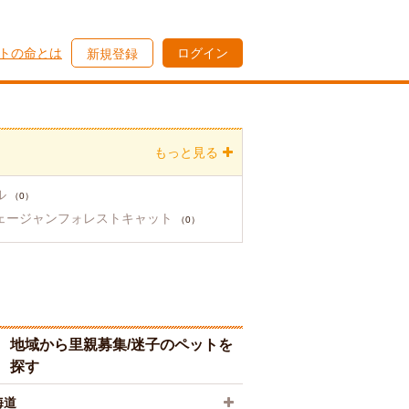
トの命とは
ログイン
新規登録
もっと見る
ル
（0）
ェージャンフォレストキャット
（0）
地域から里親募集/迷子のペットを
探す
海道