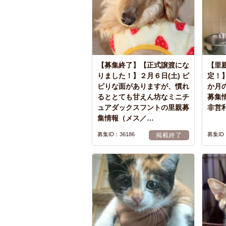
【募集終了】【正式譲渡にな
【里
りました！】２月６日(土) ビ
定！】
ビりな面がありますが、慣れ
か月
るととても甘えん坊なミニチ
募集
ュアダックスフントの里親募
非営
集情報（メス／…
募集ID：36186
募集ID：
掲載終了