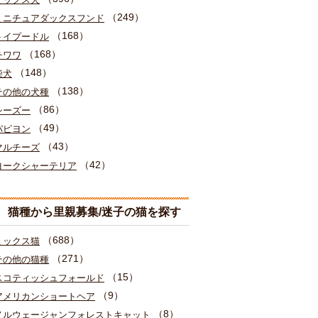
（249）
ミニチュアダックスフンド
（168）
トイプードル
（168）
チワワ
（148）
柴犬
（138）
その他の犬種
（86）
シーズー
（49）
パピヨン
（43）
マルチーズ
（42）
ヨークシャーテリア
猫種から里親募集/迷子の猫を探す
（688）
ミックス猫
（271）
その他の猫種
（15）
スコティッシュフォールド
（9）
アメリカンショートヘア
（8）
ノルウェージャンフォレストキャット