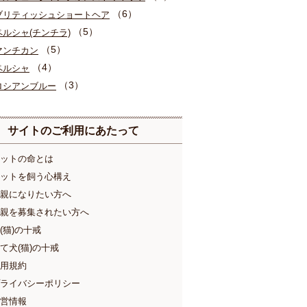
（6）
ブリティッシュショートヘア
（5）
ペルシャ(チンチラ)
（5）
マンチカン
（4）
ペルシャ
（3）
ロシアンブルー
サイトのご利用にあたって
ットの命とは
ットを飼う心構え
親になりたい方へ
親を募集されたい方へ
(猫)の十戒
て犬(猫)の十戒
用規約
ライバシーポリシー
営情報