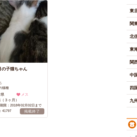
東
関
北
東
関
月の子猫ちゃん
中
る
四
の猫種
本県
メス
猫（３ヶ月）
九州
期限：2018年02月02日まで
41797
掲載終了