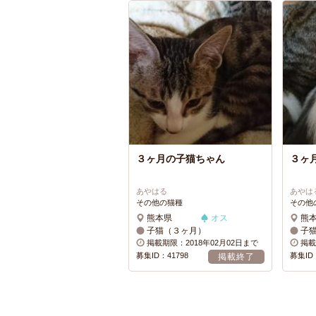
３ヶ月の子猫ちゃん
３ヶ
あやはる
あやは
その他の猫種
その他
熊本県
オス
熊
子猫（３ヶ月）
子
掲載期限：2018年02月02日まで
掲載
募集ID：41798
募集ID：
掲載終了