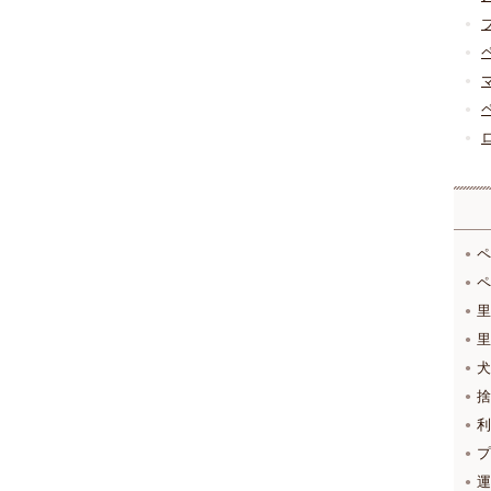
ペ
ペ
里
里
犬
捨
利
プ
運