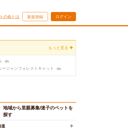
トの命とは
ログイン
新規登録
もっと見る
ル
（0）
ェージャンフォレストキャット
（0）
地域から里親募集/迷子のペットを
探す
海道