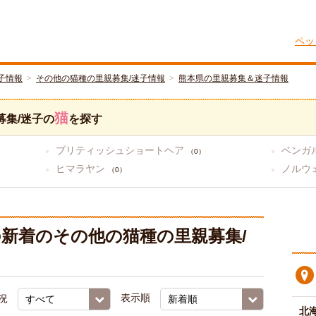
ペッ
子情報
その他の猫種の里親募集/迷子情報
熊本県の里親募集＆迷子情報
猫
募集/迷子の
を探す
ブリティッシュショートヘア
ベンガ
（0）
ヒマラヤン
ノルウ
（0）
新着のその他の猫種の里親募集/
況
表示順
北