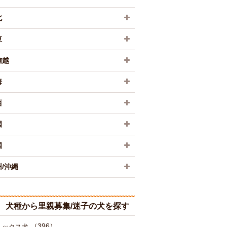
北
東
信越
海
西
国
国
/沖縄
犬種から里親募集/迷子の犬を探す
（396）
ミックス犬