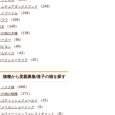
（249）
ミニチュアダックスフンド
（168）
トイプードル
（168）
チワワ
（148）
柴犬
（138）
その他の犬種
（86）
シーズー
（49）
パピヨン
（43）
マルチーズ
（42）
ヨークシャーテリア
猫種から里親募集/迷子の猫を探す
（688）
ミックス猫
（271）
その他の猫種
（15）
スコティッシュフォールド
（9）
アメリカンショートヘア
（8）
ノルウェージャンフォレストキャット