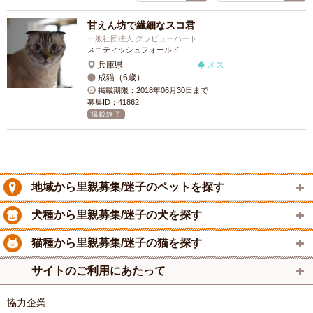
甘えん坊で繊細なスコ君
一般社団法人 グラビューハート
スコティッシュフォールド
兵庫県
オス
成猫（6歳）
掲載期限：2018年06月30日まで
募集ID：41862
掲載終了
地域から里親募集/迷子のペットを探す
犬種から里親募集/迷子の犬を探す
猫種から里親募集/迷子の猫を探す
サイトのご利用にあたって
協力企業