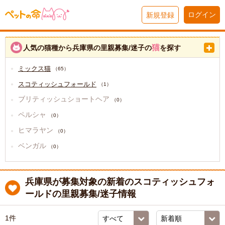
ログイン
新規登録
猫
人気の猫種から兵庫県の里親募集/迷子の
を探す
ミックス猫
（65）
スコティッシュフォールド
（1）
ブリティッシュショートヘア
（0）
ペルシャ
（0）
ヒマラヤン
（0）
ベンガル
（0）
兵庫県が募集対象の新着のスコティッシュフォ
ールドの里親募集/迷子情報
1件