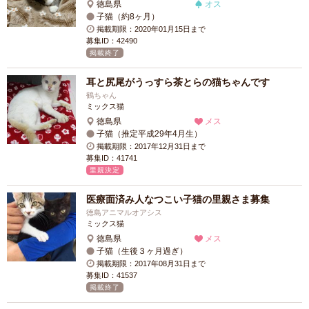
徳島県
オス
子猫（約8ヶ月）
掲載期限：2020年01月15日まで
募集ID：42490
掲載終了
耳と尻尾がうっすら茶とらの猫ちゃんです
鶴ちゃん
ミックス猫
徳島県
メス
子猫（推定平成29年4月生）
掲載期限：2017年12月31日まで
募集ID：41741
里親決定
医療面済み人なつこい子猫の里親さま募集
徳島アニマルオアシス
ミックス猫
徳島県
メス
子猫（生後３ヶ月過ぎ）
掲載期限：2017年08月31日まで
募集ID：41537
掲載終了