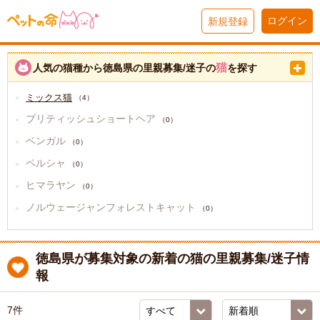
ログイン
新規登録
猫
人気の猫種から徳島県の里親募集/迷子の
を探す
ミックス猫
（4）
ブリティッシュショートヘア
（0）
ベンガル
（0）
ペルシャ
（0）
ヒマラヤン
（0）
ノルウェージャンフォレストキャット
（0）
徳島県が募集対象の新着の猫の里親募集/迷子情
報
7件