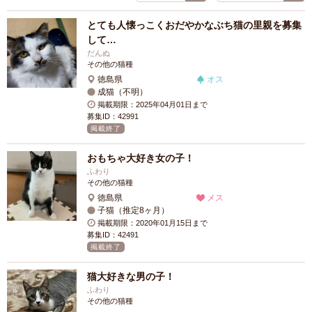
とても人懐っこくおだやかなぶち猫の里親を募集
して…
だんぬ
その他の猫種
徳島県
オス
成猫（不明）
掲載期限：2025年04月01日まで
募集ID：42991
掲載終了
おもちゃ大好き女の子！
ふわり
その他の猫種
徳島県
メス
子猫（推定8ヶ月）
掲載期限：2020年01月15日まで
募集ID：42491
掲載終了
猫大好きな男の子！
ふわり
その他の猫種