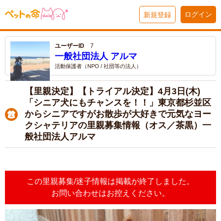
ログイン
新規登録
ユーザーID
7
一般社団法人 アルマ
活動保護者（NPO / 社団等の法人）
【里親決定】【トライアル決定】4月3日(木)
「シニア犬にもチャンスを！！」東京都杉並区
からシニアですがお散歩が大好きで元気なヨー
クシャテリアの里親募集情報（オス／茶黒）一
般社団法人アルマ
この里親募集/迷子情報は掲載が終了しました。
お問い合わせはお控えください。