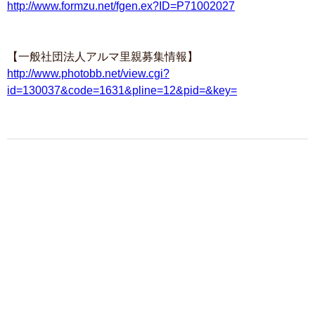
http://www.formzu.net/fgen.ex?ID=P71002027
【一般社団法人アルマ里親募集情報】
http://www.photobb.net/view.cgi?
id=130037&code=1631&pline=12&pid=&key=