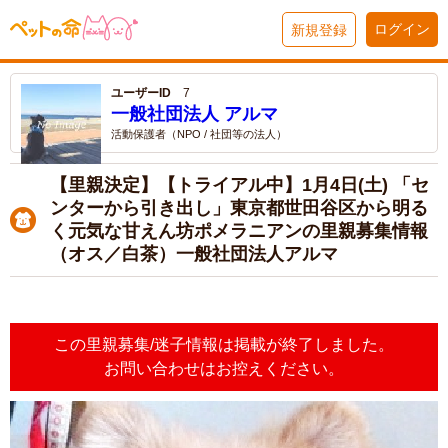
ログイン
新規登録
ユーザーID
7
一般社団法人 アルマ
活動保護者（NPO / 社団等の法人）
【里親決定】【トライアル中】1月4日(土) 「セ
ンターから引き出し」東京都世田谷区から明る
く元気な甘えん坊ポメラニアンの里親募集情報
（オス／白茶）一般社団法人アルマ
この里親募集/迷子情報は掲載が終了しました。
お問い合わせはお控えください。