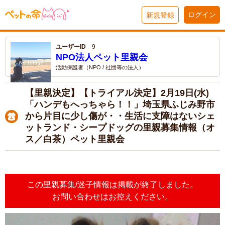
ログイン
新規登録
ユーザーID
9
NPO法人ペット里親会
活動保護者（NPO / 社団等の法人）
【里親決定】【トライアル決定】2月19日(水)
「ハンデもへっちゃら！！」埼玉県ふじみ野市
から片目に少し傷が・・生活に支障はないシェ
ットランド・シープドッグの里親募集情報（オ
ス／白茶）ペット里親会
この里親募集/迷子情報は掲載が終了しました。
お問い合わせはお控えください。