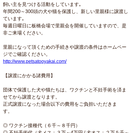
飼い主を見つける活動をしています｡
年間200～300頭の犬や猫を保護し、新しい里親様に譲渡し
ています｡
毎週日曜日に板橋会場で里親会を開催していますので、是
非ご来場ください。
里親になって頂くための手続きや譲渡の条件はホームペー
ジでご確認ください。
http://www.petsatooyakai.com/
【譲渡にかかる諸費用】
団体で保護した犬や猫たちは、ワクチンと不妊手術を済ま
せてから譲渡となります。
正式譲渡になった場合以下の費用をご負担いただきま
す。
◎ ワクチン接種代（６千～８千円）
◎ 不妊手術代（犬メス：３万～4万円 / 犬オス：２万５千～