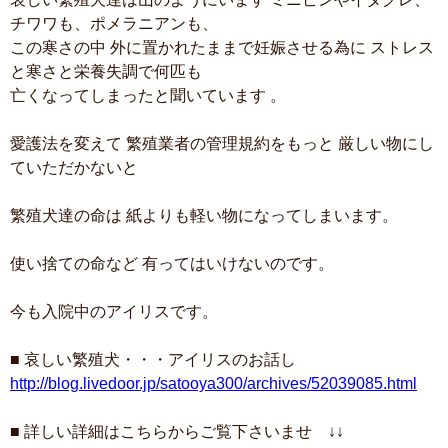
チワワも、ポメラニアンも、
この寒さの中 外に置かれたままで妊娠させる為に ストレス
と寒さと栄養失調で何匹も
亡くなってしまったと聞いています 。
愛護法を変えて 繁殖業者の管理規約をもっと 厳しい物にし
ていただかないと
繁殖犬達の命は 紙よりも軽い物になってしまいます。
使い捨ての命など 有ってはいけないのです。
今も入院中のアイリスです。
■ 哀しい繁殖犬・・・アイリスのお話し
http://blog.livedoor.jp/satooya300/archives/52039085.html
■ 詳しい詳細はこちらからご覧下さいませ ↓↓