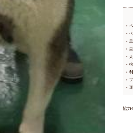
ペ
ペ
里
里
犬
捨
利
プ
運
協力