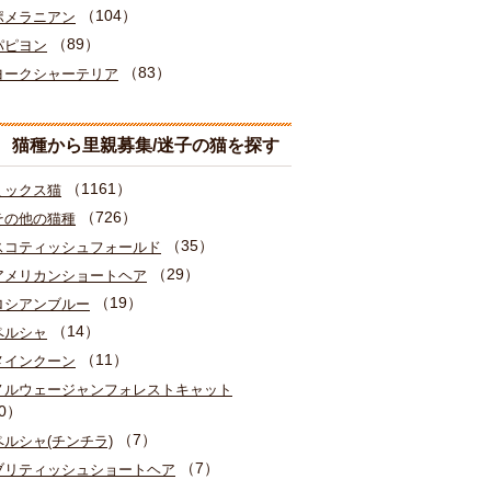
（104）
ポメラニアン
（89）
パピヨン
（83）
ヨークシャーテリア
猫種から里親募集/迷子の猫を探す
（1161）
ミックス猫
（726）
その他の猫種
（35）
スコティッシュフォールド
（29）
アメリカンショートヘア
（19）
ロシアンブルー
（14）
ペルシャ
（11）
メインクーン
ノルウェージャンフォレストキャット
0）
（7）
ペルシャ(チンチラ)
（7）
ブリティッシュショートヘア