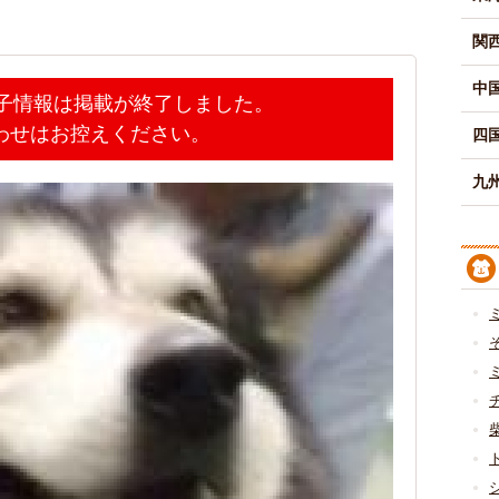
関
中
迷子情報は掲載が終了しました。
わせはお控えください。
四
九州