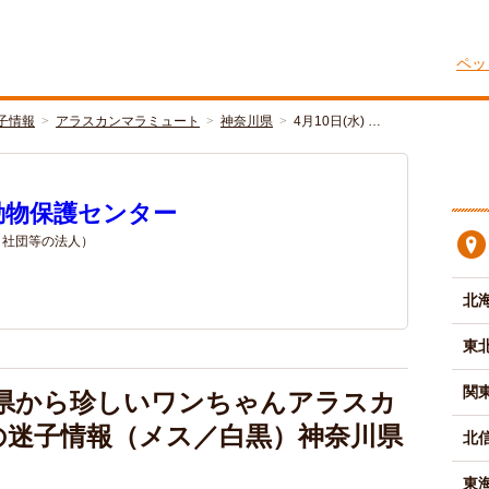
ペッ
子情報
アラスカンマラミュート
神奈川県
4月10日(水) …
動物保護センター
/ 社団等の法人）
北
東
関
奈川県から珍しいワンちゃんアラスカ
の迷子情報（メス／白黒）神奈川県
北
東