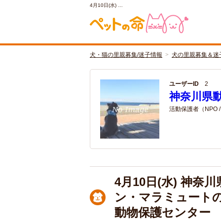
4月10日(水) …
犬・猫の里親募集/迷子情報
犬の里親募集＆迷
ユーザーID
2
神奈川県
活動保護者（NPO 
4月10日(水) 神
ン・マラミュート
動物保護センター