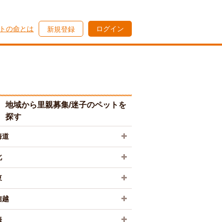
トの命とは
ログイン
新規登録
地域から里親募集/迷子のペットを
探す
海道
北
東
信越
海