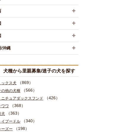
西
国
国
/沖縄
犬種から里親募集/迷子の犬を探す
（869）
ミックス犬
（566）
その他の犬種
（426）
ミニチュアダックスフンド
（368）
チワワ
（363）
柴犬
（340）
トイプードル
（198）
シーズー