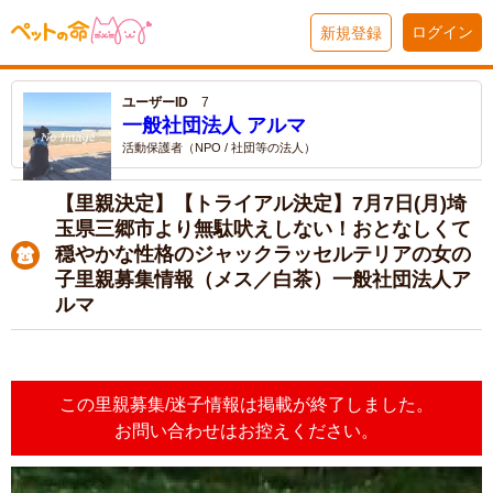
ログイン
新規登録
ユーザーID
7
一般社団法人 アルマ
活動保護者（NPO / 社団等の法人）
【里親決定】【トライアル決定】7月7日(月)埼
玉県三郷市より無駄吠えしない！おとなしくて
穏やかな性格のジャックラッセルテリアの女の
子里親募集情報（メス／白茶）一般社団法人ア
ルマ
この里親募集/迷子情報は掲載が終了しました。
お問い合わせはお控えください。