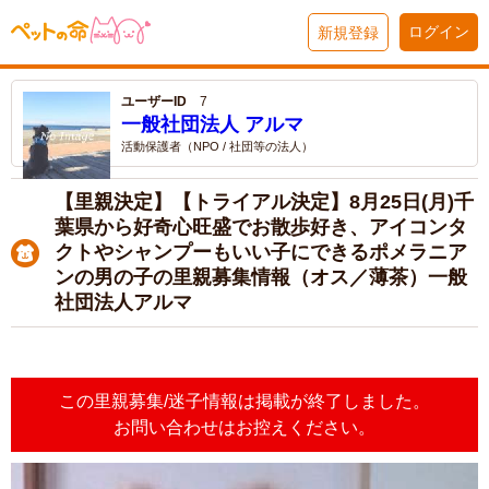
ログイン
新規登録
ユーザーID
7
一般社団法人 アルマ
活動保護者（NPO / 社団等の法人）
【里親決定】【トライアル決定】8月25日(月)千
葉県から好奇心旺盛でお散歩好き、アイコンタ
クトやシャンプーもいい子にできるポメラニア
ンの男の子の里親募集情報（オス／薄茶）一般
社団法人アルマ
この里親募集/迷子情報は掲載が終了しました。
お問い合わせはお控えください。