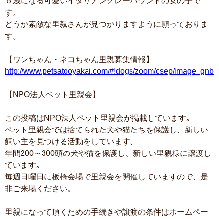
６歳になる可愛いイタリアングレーハウンドの女の子で
す。
どうか素敵な里親さんが見つかりますように願っておりま
す。
【ワンちゃん・ネコちゃん里親募集情報】
http://www.petsatooyakai.com/#!dogs/zoom/csep/image_gnb
【NPO法人ペット里親会】
この投稿はNPO法人ペット里親会が掲載しています｡
ペット里親会では捨てられた犬や猫たちを保護し、新しい
飼い主を見つける活動をしています｡
年間200～300頭の犬や猫を保護し、新しい里親様に譲渡し
ています｡
毎週日曜日に板橋会場で里親会を開催していますので、是
非ご来場ください。
里親になって頂くための手続きや譲渡の条件はホームペー