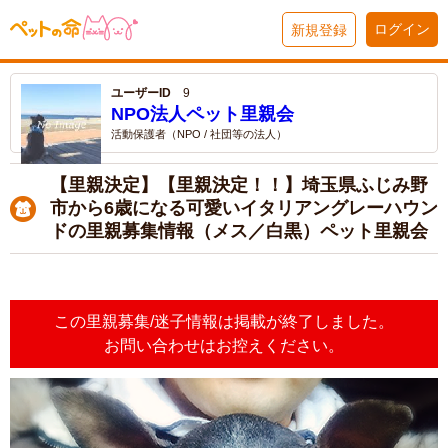
ログイン
新規登録
ユーザーID
9
NPO法人ペット里親会
活動保護者（NPO / 社団等の法人）
【里親決定】【里親決定！！】埼玉県ふじみ野
市から6歳になる可愛いイタリアングレーハウン
ドの里親募集情報（メス／白黒）ペット里親会
この里親募集/迷子情報は掲載が終了しました。
お問い合わせはお控えください。