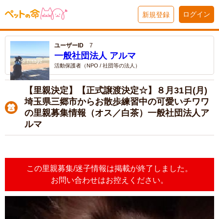
ログイン
新規登録
ユーザーID
7
一般社団法人 アルマ
活動保護者（NPO / 社団等の法人）
【里親決定】【正式譲渡決定☆】８月31日(月)
埼玉県三郷市からお散歩練習中の可愛いチワワ
の里親募集情報（オス／白茶）一般社団法人ア
ルマ
この里親募集/迷子情報は掲載が終了しました。
お問い合わせはお控えください。