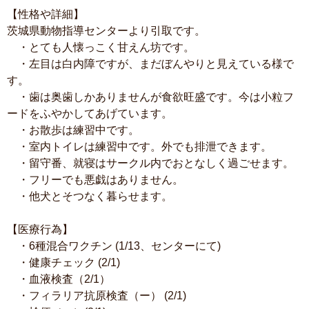
【性格や詳細】
茨城県動物指導センターより引取です。
・とても人懐っこく甘えん坊です。
・左目は白内障ですが、まだぼんやりと見えている様で
す。
・歯は奥歯しかありませんが食欲旺盛です。今は小粒フ
ードをふやかしてあげています。
・お散歩は練習中です。
・室内トイレは練習中です。外でも排泄できます。
・留守番、就寝はサークル内でおとなしく過ごせます。
・フリーでも悪戯はありません。
・他犬とそつなく暮らせます。
【医療行為】
・6種混合ワクチン (1/13、センターにて)
・健康チェック (2/1)
・血液検査（2/1）
・フィラリア抗原検査（ー） (2/1)