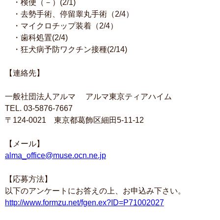
・検便（－）(2/1)
・去勢手術、停留睾丸手術（2/4）
・マイクロチップ装着（2/4）
・歯科処置(2/4)
・狂犬病予防ワクチン接種(2/14)
【連絡先】
一般社団法人アルマ アルマ東京ティアハイム
TEL. 03-5876-7667
〒124-0021 東京都葛飾区細田5-11-12
【メール】
alma_office@muse.ocn.ne.jp
【応募方法】
以下のアンケートにお答えの上、お申込み下さい。
http://www.formzu.net/fgen.ex?ID=P71002027