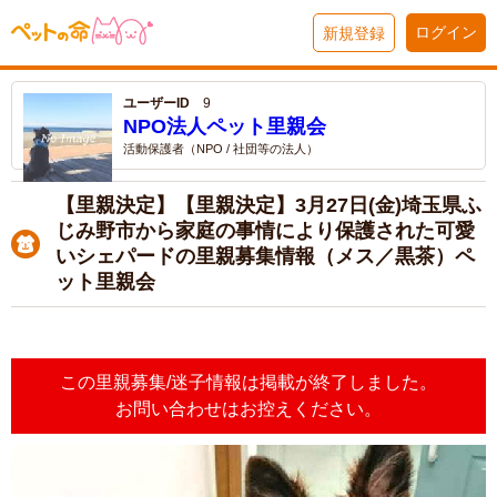
ログイン
新規登録
ユーザーID
9
NPO法人ペット里親会
活動保護者（NPO / 社団等の法人）
【里親決定】【里親決定】3月27日(金)埼玉県ふ
じみ野市から家庭の事情により保護された可愛
いシェパードの里親募集情報（メス／黒茶）ペ
ット里親会
この里親募集/迷子情報は掲載が終了しました。
お問い合わせはお控えください。