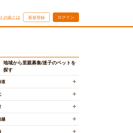
トの命とは
ログイン
新規登録
地域から里親募集/迷子のペットを
探す
海道
北
東
信越
海