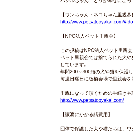
バジルちゃん、どうか幸せになっ
【ワンちゃん・ネコちゃん里親募
http://www.petsatooyakai.com/#!
【NPO法人ペット里親会】
この投稿はNPO法人ペット里親会
ペット里親会では捨てられた犬や
しています｡
年間200～300頭の犬や猫を保
毎週日曜日に板橋会場で里親会を
里親になって頂くための手続きや
http://www.petsatooyakai.com/
【譲渡にかかる諸費用】
団体で保護した犬や猫たちは、ワ