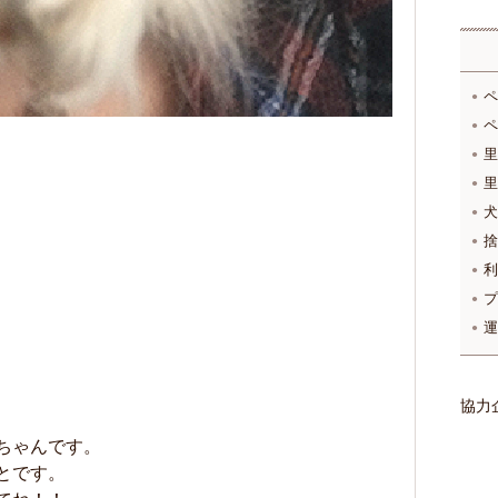
ペ
ペ
里
里
犬
捨
利
プ
運
協力
ちゃんです。
とです。