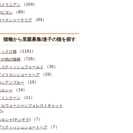
（104）
ポメラニアン
（89）
パピヨン
（83）
ヨークシャーテリア
猫種から里親募集/迷子の猫を探す
（1161）
ミックス猫
（726）
その他の猫種
（35）
スコティッシュフォールド
（29）
アメリカンショートヘア
（19）
ロシアンブルー
（14）
ペルシャ
（11）
メインクーン
ノルウェージャンフォレストキャット
0）
（7）
ペルシャ(チンチラ)
（7）
ブリティッシュショートヘア