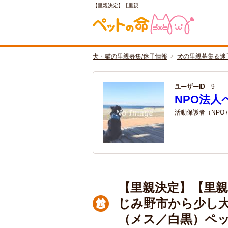
【里親決定】【里親…
犬・猫の里親募集/迷子情報
犬の里親募集＆迷
ユーザーID
9
NPO法人
活動保護者（NPO 
【里親決定】【里親
じみ野市から少し
（メス／白黒）ペ