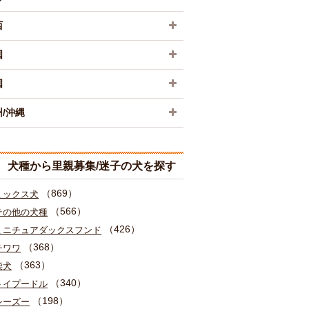
西
国
国
/沖縄
犬種から里親募集/迷子の犬を探す
（869）
ミックス犬
（566）
その他の犬種
（426）
ミニチュアダックスフンド
（368）
チワワ
（363）
柴犬
（340）
トイプードル
（198）
シーズー