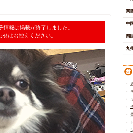
関
中
迷子情報は掲載が終了しました。
わせはお控えください。
四
九州