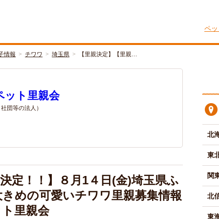
ペッ
子情報
チワワ
埼玉県
【里親決定】【里親…
ペット里親会
/ 社団等の法人）
北
東
関
決定！！】８月1４日(金)埼玉県ふ
大きめの可愛いチワワ里親募集情報
北
ット里親会
東