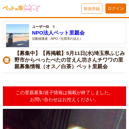
ログイン
新規登録
ユーザーID
9
NPO法人ペット里親会
活動保護者（NPO / 社団等の法人）
【募集中】【再掲載】5月11日(水)埼玉県ふじみ
野市からべったべたの甘えん坊さんチワワの里
親募集情報（オス／白茶）ペット里親会
この里親募集/迷子情報は掲載が終了しました。
お問い合わせはお控えください。