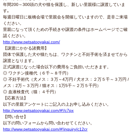
年間200～300頭の犬や猫を保護し、新しい里親様に譲渡していま
す｡
毎週日曜日に板橋会場で里親会を開催していますので、是非ご来場
ください。
里親になって頂くための手続きや譲渡の条件はホームページでご確
認ください。
http://www.petsatooyakai.com/
【譲渡にかかる諸費用】
団体で保護した犬や猫たちは、ワクチンと不妊手術を済ませてから
譲渡となります。
正式譲渡になった場合以下の費用をご負担いただきます。
◎ ワクチン接種代（６千～８千円）
◎ 不妊手術代（犬メス：３万～4万円 / 犬オス：２万５千～３万円 /
メス：2万～３万円 / 猫オス：1万5千～２万５千円）
◎ 血液検査代（猫：４千円）
【応募方法】
以下の里親アンケートにご記入の上お申し込みください。
http://www.petsatooyakai.com/#!/c7px
【問い合せ】
以下の問いフォームから問い合わせてください。
http://www.petsatooyakai.com/#!inquiry/c12cr