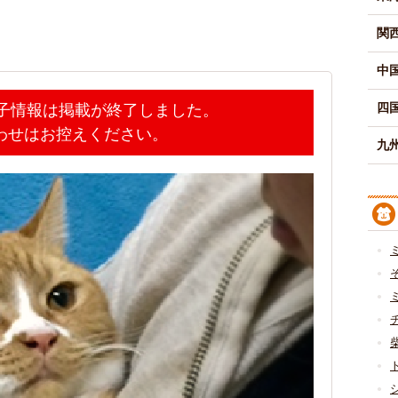
関
中
四
迷子情報は掲載が終了しました。
わせはお控えください。
九州