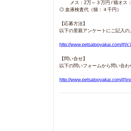
メス：2万～３万円 / 猫オス：
◎ 血液検査代（猫：４千円）
【応募方法】
以下の里親アンケートにご記入の
http://www.petsatooyakai.com/#!/c
【問い合せ】
以下の問いフォームから問い合わ
http://www.petsatooyakai.com/#!in