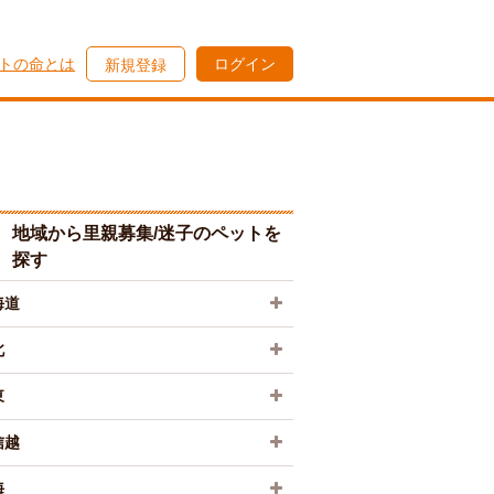
トの命とは
ログイン
新規登録
地域から里親募集/迷子のペットを
探す
海道
北
東
信越
海