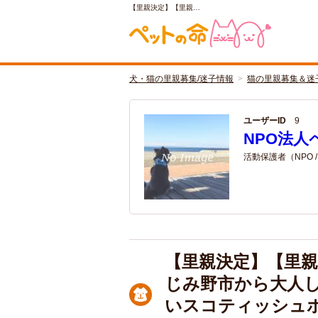
【里親決定】【里親…
犬・猫の里親募集/迷子情報
猫の里親募集＆迷
ユーザーID
9
NPO法人
活動保護者（NPO 
【里親決定】【里親
じみ野市から大人
いスコティッシュ