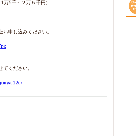
1万5千～２万５千円）
上お申し込みください。
7px
せてください。
quiry/c12cr