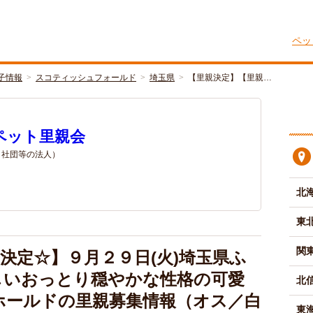
ペッ
子情報
スコティッシュフォールド
埼玉県
【里親決定】【里親…
ペット里親会
/ 社団等の法人）
北
東
関
決定☆】９月２９日(火)埼玉県ふ
しいおっとり穏やかな性格の可愛
北
ホールドの里親募集情報（オス／白
東