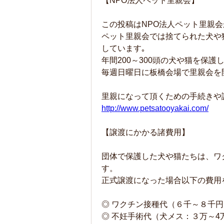
【NPO法人ペット里親会】
この投稿はNPO法人ペット里親会
ペット里親会では捨てられた犬や
しています｡
年間200～300頭の犬や猫を保
毎週日曜日に板橋会場で里親会を
里親になって頂くための手続きや
http://www.petsatooyakai.com/
【譲渡にかかる諸費用】
団体で保護した犬や猫たちは、ワ
す。
正式譲渡になった場合以下の費
◎ ワクチン接種代（６千～８千円
◎ 不妊手術代（犬メス：３万～4万