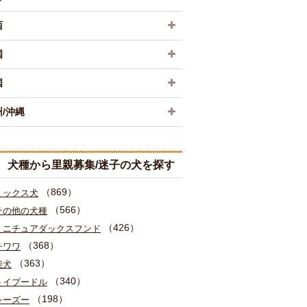
西
国
国
/沖縄
犬種から里親募集/迷子の犬を探す
（869）
ミックス犬
（566）
その他の犬種
（426）
ミニチュアダックスフンド
（368）
チワワ
（363）
柴犬
（340）
トイプードル
（198）
シーズー