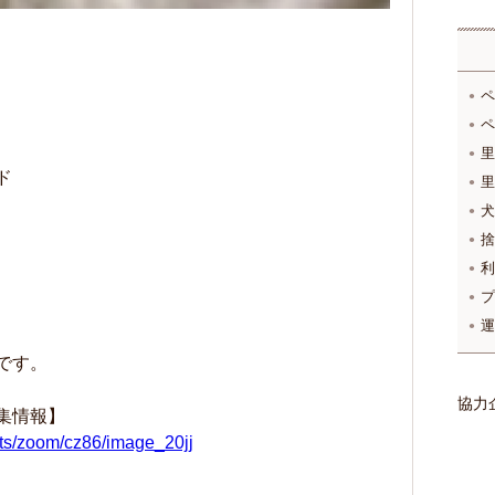
ペ
ペ
里
ド
里
犬
捨
利
プ
運
です。
協力
集情報】
ats/zoom/cz86/image_20jj