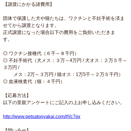
【譲渡にかかる諸費用】
団体で保護した犬や猫たちは、ワクチンと不妊手術を済ま
せてから譲渡となります。
正式譲渡になった場合以下の費用をご負担いただきま
す。
◎ ワクチン接種代（６千～８千円）
◎ 不妊手術代（犬メス：３万～4万円 / 犬オス：２万５千～
３万円 /
メス：2万～３万円 / 猫オス：1万5千～２万５千円）
◎ 血液検査代（猫：４千円）
【応募方法】
以下の里親アンケートにご記入の上お申し込みください。
http://www.petsatooyakai.com/#!/c7px
【問い合せ】