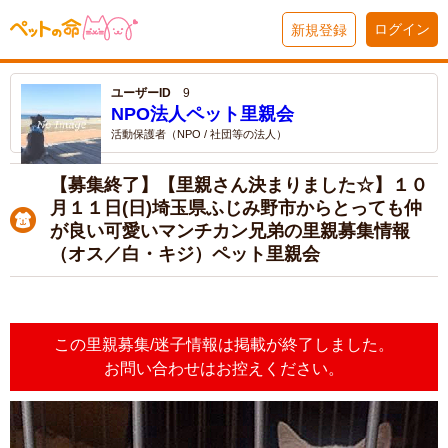
ログイン
新規登録
ユーザーID
9
NPO法人ペット里親会
活動保護者（NPO / 社団等の法人）
【募集終了】【里親さん決まりました☆】１０
月１１日(日)埼玉県ふじみ野市からとっても仲
が良い可愛いマンチカン兄弟の里親募集情報
（オス／白・キジ）ペット里親会
この里親募集/迷子情報は掲載が終了しました。
お問い合わせはお控えください。