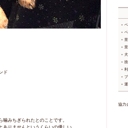
ペ
ペ
里
里
犬
捨
利
ンド
プ
運
協力
ら噛みちぎられたとのことです。
とありませんというくらいの優しい