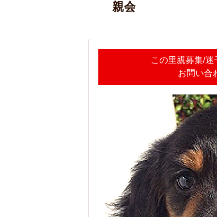
親会
この里親募集/
お問い合