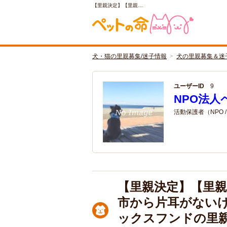
【里親決定】【里親…
犬・猫の里親募集/迷子情報
犬の里親募集＆迷
ユーザーID
9
NPO法人
活動保護者（NPO 
【里親決定】【里親
市から片耳がない
ックスフンドの里