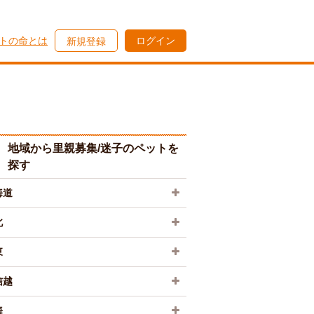
トの命とは
ログイン
新規登録
地域から里親募集/迷子のペットを
探す
海道
北
東
信越
海