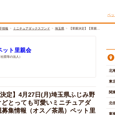
ペッ
子情報
ミニチュアダックスフンド
埼玉県
【里親決定】【里親…
ペット里親会
/ 社団等の法人）
北
東
関
決定】4月27日(月)埼玉県ふじみ野
けどとっても可愛いミニチュアダ
北
親募集情報（オス／茶黒）ペット里
東