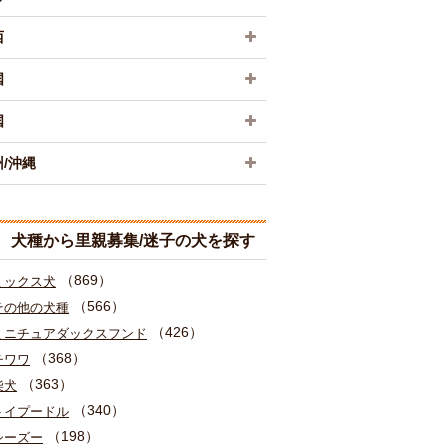
西
国
国
/沖縄
犬種から里親募集/迷子の犬を探す
（869）
ミックス犬
（566）
その他の犬種
（426）
ミニチュアダックスフンド
（368）
チワワ
（363）
柴犬
（340）
トイプードル
（198）
シーズー