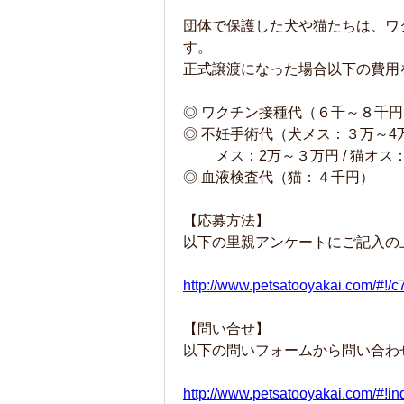
団体で保護した犬や猫たちは、ワ
す。
正式譲渡になった場合以下の費
◎ ワクチン接種代（６千～８千円
◎ 不妊手術代（犬メス：３万～4万
メス：2万～３万円 / 猫オス：
◎ 血液検査代（猫：４千円）
【応募方法】
以下の里親アンケートにご記入の
http://www.petsatooyakai.com/#!/c
【問い合せ】
以下の問いフォームから問い合わ
http://www.petsatooyakai.com/#!in