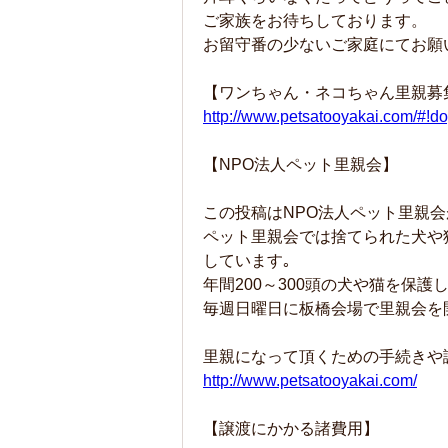
ご家族をお待ちしております。
お留守番の少ないご家庭にてお願
【ワンちゃん・ネコちゃん里親募
http://www.petsatooyakai.com/#!
【NPO法人ペット里親会】
この投稿はNPO法人ペット里親会
ペット里親会では捨てられた犬や
しています｡
年間200～300頭の犬や猫を保
毎週日曜日に板橋会場で里親会を
里親になって頂くための手続きや
http://www.petsatooyakai.com/
【譲渡にかかる諸費用】