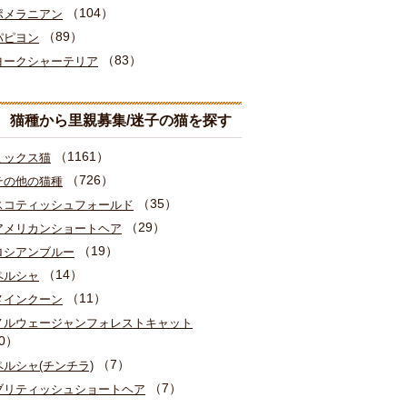
（104）
ポメラニアン
（89）
パピヨン
（83）
ヨークシャーテリア
猫種から里親募集/迷子の猫を探す
（1161）
ミックス猫
（726）
その他の猫種
（35）
スコティッシュフォールド
（29）
アメリカンショートヘア
（19）
ロシアンブルー
（14）
ペルシャ
（11）
メインクーン
ノルウェージャンフォレストキャット
0）
（7）
ペルシャ(チンチラ)
（7）
ブリティッシュショートヘア