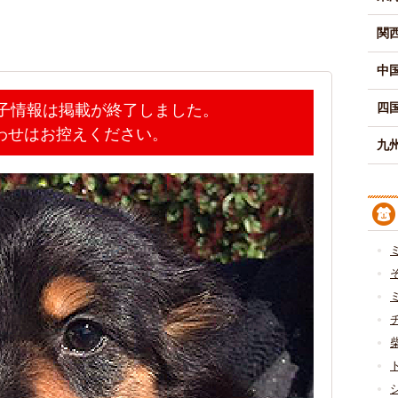
関
中
四
迷子情報は掲載が終了しました。
わせはお控えください。
九州