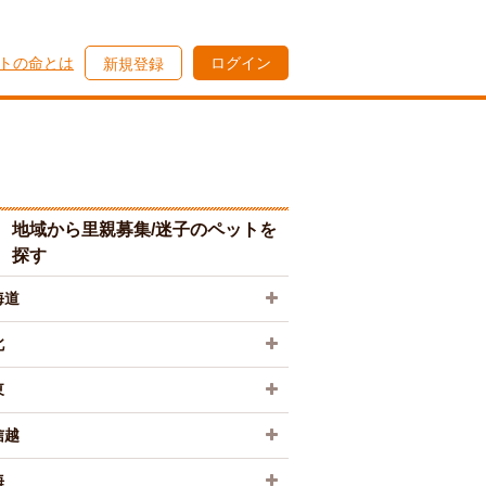
トの命とは
ログイン
新規登録
地域から里親募集/迷子のペットを
探す
海道
北
東
信越
海