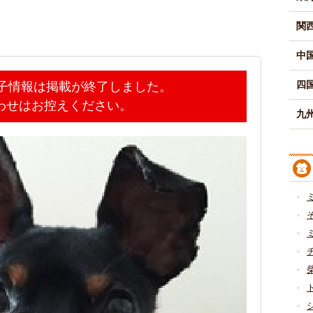
関
中
四
迷子情報は掲載が終了しました。
わせはお控えください。
九州