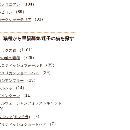
（104）
ポメラニアン
（89）
パピヨン
（83）
ヨークシャーテリア
猫種から里親募集/迷子の猫を探す
（1161）
ミックス猫
（726）
その他の猫種
（35）
スコティッシュフォールド
（29）
アメリカンショートヘア
（19）
ロシアンブルー
（14）
ペルシャ
（11）
メインクーン
ノルウェージャンフォレストキャット
0）
（7）
ペルシャ(チンチラ)
（7）
ブリティッシュショートヘア