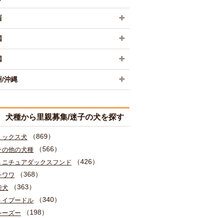
西
国
国
/沖縄
犬種から里親募集/迷子の犬を探す
（869）
ミックス犬
（566）
その他の犬種
（426）
ミニチュアダックスフンド
（368）
チワワ
（363）
柴犬
（340）
トイプードル
（198）
シーズー