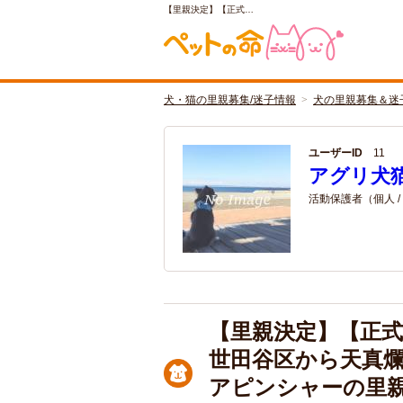
【里親決定】【正式…
犬・猫の里親募集/迷子情報
犬の里親募集＆迷
ユーザーID
11
アグリ犬
活動保護者（個人 /
【里親決定】【正式
世田谷区から天真
アピンシャーの里