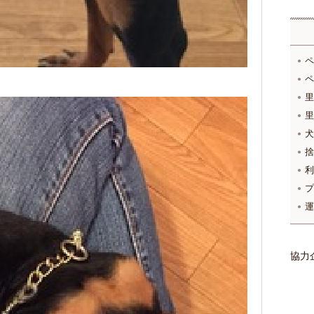
ペ
ペ
里
里
犬
捨
利
プ
運
協力