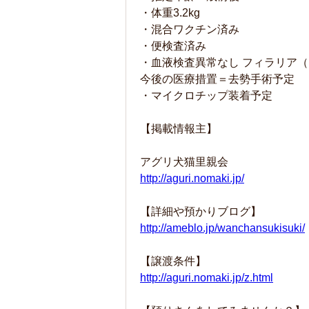
・体重3.2kg
・混合ワクチン済み
・便検査済み
・血液検査異常なし フィラリア
今後の医療措置＝去勢手術予定
・マイクロチップ装着予定
【掲載情報主】
アグリ犬猫里親会
http://aguri.nomaki.jp/
【詳細や預かりブログ】
http://ameblo.jp/wanchansukisuki/
【譲渡条件】
http://aguri.nomaki.jp/z.html