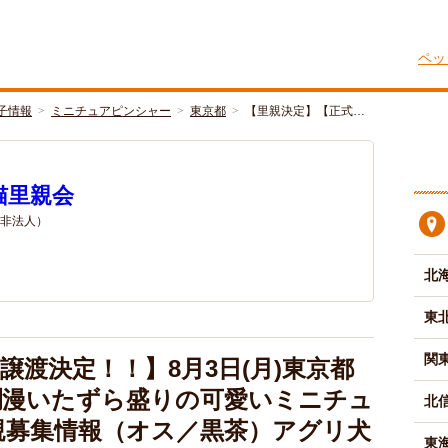
ペッ
子情報
ミニチュアピンシャー
東京都
【里親決定】【正式…
猫里親会
 非法人）
北
東
関
譲渡決定！！】8月3日(月)東京都
爛漫いたずら盛りの可愛いミニチュ
北
親募集情報（オス／黒茶）アグリ犬
東