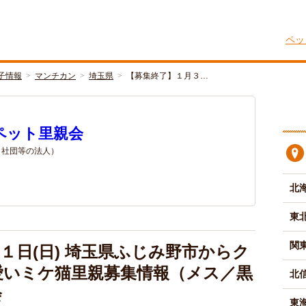
ペッ
子情報
マンチカン
埼玉県
【募集終了】１月３…
ペット里親会
/ 社団等の法人）
北
東
関
１日(日) 埼玉県ふじみ野市からク
愛いミケ猫里親募集情報（メス／黒
北
会
東