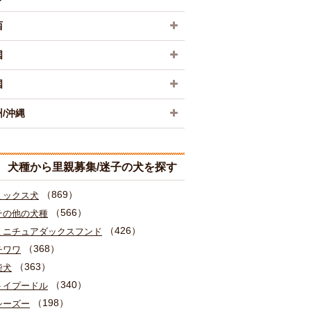
西
国
国
/沖縄
犬種から里親募集/迷子の犬を探す
（869）
ミックス犬
（566）
その他の犬種
（426）
ミニチュアダックスフンド
（368）
チワワ
（363）
柴犬
（340）
トイプードル
（198）
シーズー