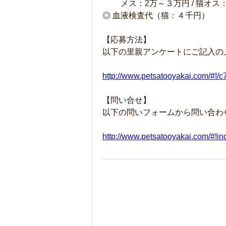
メス：2万～３万円 / 猫オス：
◎ 血液検査代（猫：４千円）
【応募方法】
以下の里親アンケートにご記入の
http://www.petsatooyakai.com/#!/c
【問い合せ】
以下の問いフォームから問い合わ
http://www.petsatooyakai.com/#!in