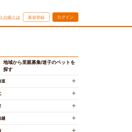
トの命とは
ログイン
新規登録
地域から里親募集/迷子のペットを
探す
海道
北
東
信越
海