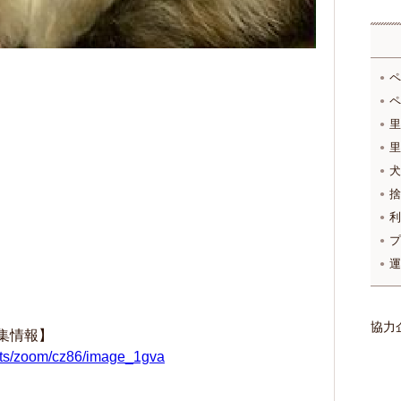
ペ
ペ
里
里
犬
捨
利
プ
運
協力
集情報】
cats/zoom/cz86/image_1gva