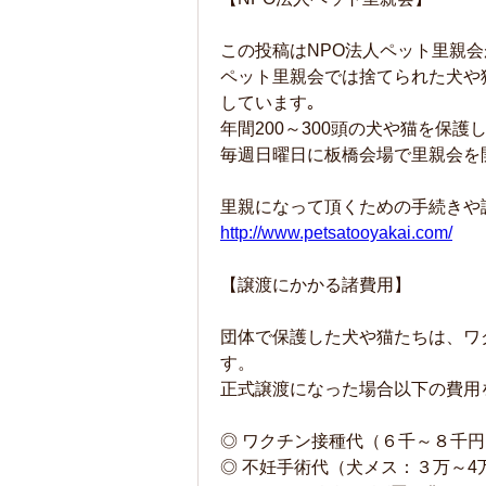
この投稿はNPO法人ペット里親会
ペット里親会では捨てられた犬や
しています｡
年間200～300頭の犬や猫を保
毎週日曜日に板橋会場で里親会を
里親になって頂くための手続きや
http://www.petsatooyakai.com/
【譲渡にかかる諸費用】
団体で保護した犬や猫たちは、ワ
す。
正式譲渡になった場合以下の費
◎ ワクチン接種代（６千～８千円
◎ 不妊手術代（犬メス：３万～4万