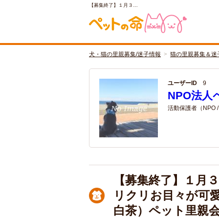
【募集終了】１月３…
犬・猫の里親募集/迷子情報
猫の里親募集＆迷
ユーザーID
9
NPO法人
活動保護者（NPO 
【募集終了】１月３
リクリお目々が可
白茶）ペット里親