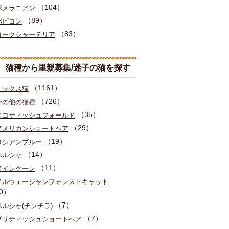
（104）
ポメラニアン
（89）
パピヨン
（83）
ヨークシャーテリア
猫種から里親募集/迷子の猫を探す
（1161）
ミックス猫
（726）
その他の猫種
（35）
スコティッシュフォールド
（29）
アメリカンショートヘア
（19）
ロシアンブルー
（14）
ペルシャ
（11）
メインクーン
ノルウェージャンフォレストキャット
0）
（7）
ペルシャ(チンチラ)
（7）
ブリティッシュショートヘア