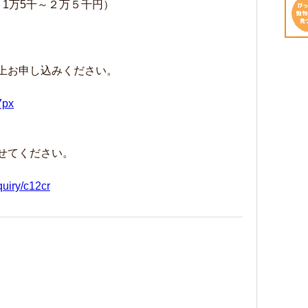
1万5千～２万５千円）
上お申し込みください。
7px
せてください。
quiry/c12cr