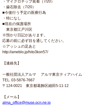
・マイクロチップ装着（7/20）
・歯石除去（7/20）
■今後行う予定の医療行為
・特になし
■現在の保護場所
東京都江戸川区
※預かり日記があります。
応募の前に必ず目を通してください。
☆アッシュの足あと
http://ameblo.jp/hito3kon57/
【連絡先】
一般社団法人アルマ アルマ東京ティアハイム
TEL. 03-5876-7667
〒124-0021 東京都葛飾区細田5-11-12
【メール】
alma_office@muse.ocn.ne.jp