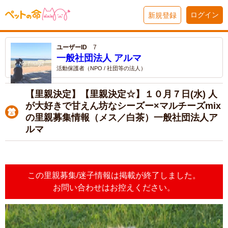
ログイン
新規登録
ユーザーID
7
一般社団法人 アルマ
活動保護者（NPO / 社団等の法人）
【里親決定】【里親決定☆】１０月７日(水) 人
が大好きで甘えん坊なシーズー×マルチーズmix
の里親募集情報（メス／白茶）一般社団法人ア
ルマ
この里親募集/迷子情報は掲載が終了しました。
お問い合わせはお控えください。