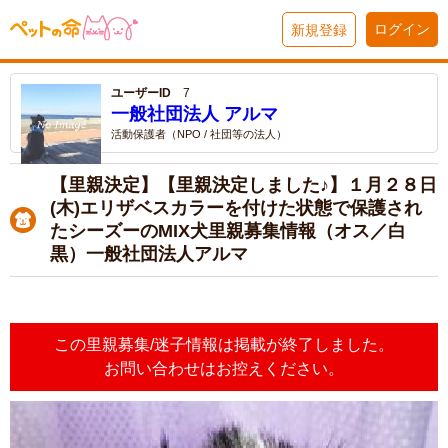
ログイン
新規登録
ユーザーID
7
一般社団法人 アルマ
活動保護者（NPO / 社団等の法人）
【里親決定】【里親決定しました♪】１月２８日
(木)エリザベスカラーを付けた状態で保護され
たシーズーのMIX犬里親募集情報（オス／白
黒）一般社団法人アルマ
この里親募集/迷子情報は掲載が終了しました。
お問い合わせはお控えください。