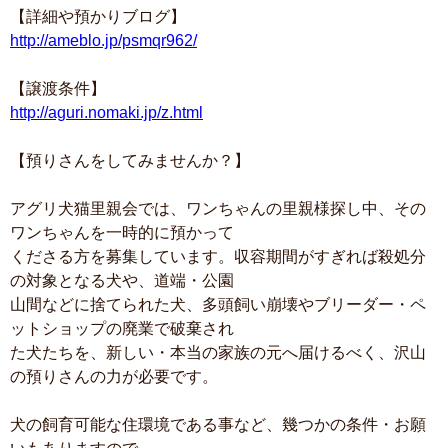
【詳細や預かりブログ】
http://ameblo.jp/psmqr962/
【譲渡条件】
http://aguri.nomaki.jp/z.html
【預りさんをしてみませんか？】
アグリ犬猫里親会では、ワンちゃんの里親様探し中、その
ワンちゃんを一時的に預かって
くださる方を募集しています。収容期間がすぎれば殺処分
の対象となる犬や、道端・公園
山間などに捨てられた犬、多頭飼い崩壊やブリーダー・ペ
ットショップの廃業で破棄され
た犬たちを、新しい・本当の家族の元へ届けるべく、沢山
の預りさんの力が必要です。
犬の飼育可能な住環境である事など、幾つかの条件・お願