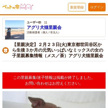
ログイン
新規登録
ユーザーID
11
アグリ犬猫里親会
活動保護者（個人 / 非法人）
【里親決定】２月２３日(火)東京都世田谷区か
ら生後３か月の元気いっぱいなミックスの女の
子里親募集情報（メス／茶）アグリ犬猫里親会
この里親募集/迷子情報は掲載が終了しました。
お問い合わせはお控えください。