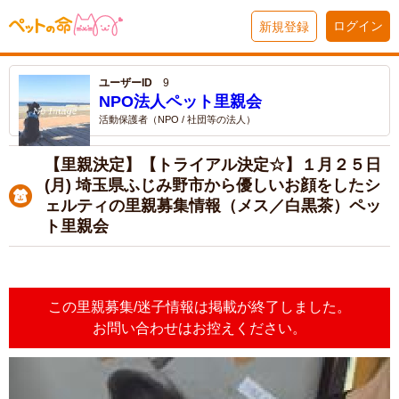
ログイン
新規登録
ユーザーID
9
NPO法人ペット里親会
活動保護者（NPO / 社団等の法人）
【里親決定】【トライアル決定☆】１月２５日
(月) 埼玉県ふじみ野市から優しいお顔をしたシ
ェルティの里親募集情報（メス／白黒茶）ペッ
ト里親会
この里親募集/迷子情報は掲載が終了しました。
お問い合わせはお控えください。