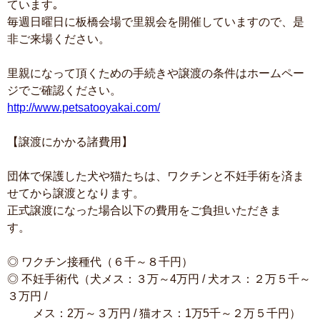
ています｡
毎週日曜日に板橋会場で里親会を開催していますので、是
非ご来場ください。
里親になって頂くための手続きや譲渡の条件はホームペー
ジでご確認ください。
http://www.petsatooyakai.com/
【譲渡にかかる諸費用】
団体で保護した犬や猫たちは、ワクチンと不妊手術を済ま
せてから譲渡となります。
正式譲渡になった場合以下の費用をご負担いただきま
す。
◎ ワクチン接種代（６千～８千円）
◎ 不妊手術代（犬メス：３万～4万円 / 犬オス：２万５千～
３万円 /
メス：2万～３万円 / 猫オス：1万5千～２万５千円）